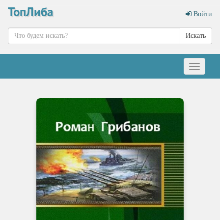
ТопЛиба
Войти
Искать
Меню