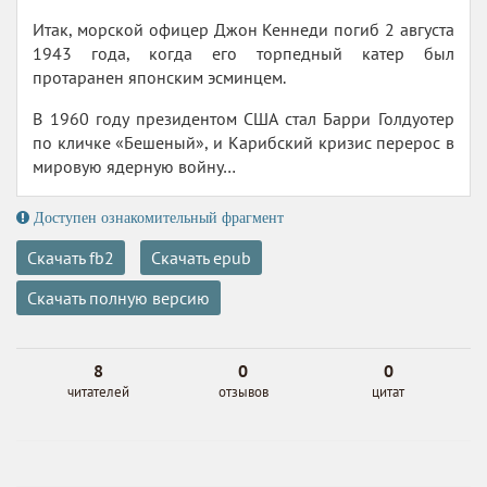
Итак, морской офицер Джон Кеннеди погиб 2 августа
1943 года, когда его торпедный катер был
протаранен японским эсминцем.
В 1960 году президентом США стал Барри Голдуотер
по кличке «Бешеный», и Карибский кризис перерос в
мировую ядерную войну…
Доступен ознакомительный фрагмент
Скачать fb2
Скачать epub
Скачать полную версию
8
0
0
читателей
отзывов
цитат