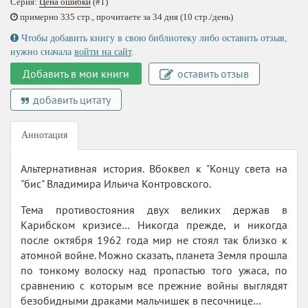
Серия:
Цена ошибки
(#1)
примерно 335 стр., прочитаете за 34 дня (10 стр./день)
Чтобы добавить книгу в свою библиотеку либо оставить отзыв,
нужно сначала
войти на сайт
.
Добавить в мои книги
оставить отзыв
добавить цитату
Аннотация
Альтернативная история. Вбоквел к "Концу света на
"бис" Владимира Ильича Контровского.
Тема противостояния двух великих держав в
Карибском кризисе… Никогда прежде, и никогда
после октября 1962 года мир не стоял так близко к
атомной войне. Можно сказать, планета Земля прошла
по тонкому волоску над пропастью того ужаса, по
сравнению с которым все прежние войны выглядят
безобидными драками мальчишек в песочнице…