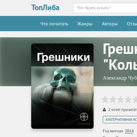
ТопЛиба
Что почитать
Жанры
Авторы
Отз
Греш
"Кол
Александр Чуб
2
хотят прочитат
АЛЬТЕРНАТИВНАЯ И
Год выхода:
2014