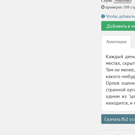
Серия:
Этногенез
примерно 109 стр.
Чтобы добавить
Добавить в м
Аннотация
Каждый день
местах, скры
Тем не менее
какого-нибуд
Орлов оценив
странной орг
одним из "шп
находится, и 
Скачать fb2
0.5