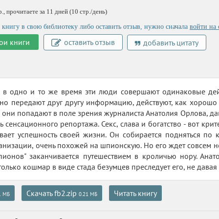
, прочитаете за 11 дней (10 стр./день)
 книгу в свою библиотеку либо оставить отзыв, нужно сначала
войти на 
ои книги
оставить отзыв
добавить цитату
 в одно и то же время эти люди совершают одинаковые дейс
тно передают друг другу информацию, действуют, как хорошо 
, они попадают в поле зрения журналиста Анатолия Орлова, д
ь сенсационного репортажа. Секс, слава и богатство - вот кри
ает успешность своей жизни. Он собирается подняться по к
анизации, очень похожей на шпионскую. Но его ждет совсем не 
ионов" заканчивается путешествием в кроличью нору. Анато
только кошмар в виде стада безумцев преследует его, не давая 
Скачать fb2.zip
Читать книгу
1 МБ
0.21 МБ