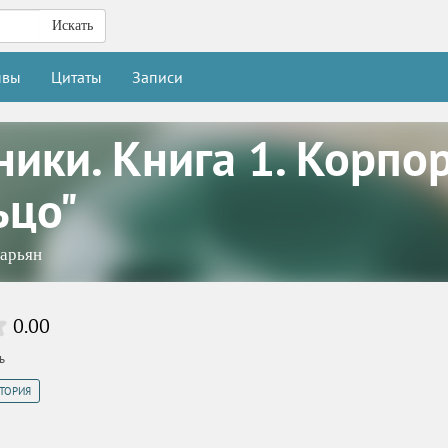
Искать
ывы
Цитаты
Записи
ники. Книга 1. Корпо
ьцо"
арьян
0.00
ь
СТОРИЯ