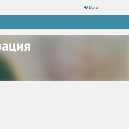
Войти
рация