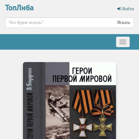
ТопЛиба
Войти
Искать
Меню