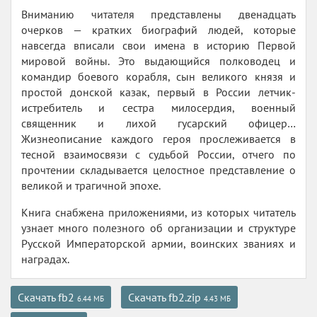
Вниманию читателя представлены двенадцать
очерков — кратких биографий людей, которые
навсегда вписали свои имена в историю Первой
мировой войны. Это выдающийся полководец и
командир боевого корабля, сын великого князя и
простой донской казак, первый в России летчик-
истребитель и сестра милосердия, военный
священник и лихой гусарский офицер…
Жизнеописание каждого героя прослеживается в
тесной взаимосвязи с судьбой России, отчего по
прочтении складывается целостное представление о
великой и трагичной эпохе.
Книга снабжена приложениями, из которых читатель
узнает много полезного об организации и структуре
Русской Императорской армии, воинских званиях и
наградах.
Скачать fb2
Скачать fb2.zip
6.44 МБ
4.43 МБ