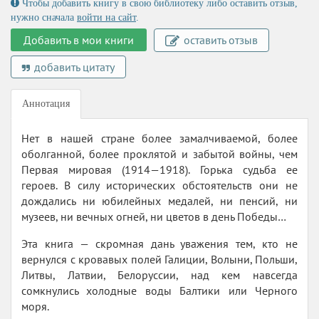
Чтобы добавить книгу в свою библиотеку либо оставить отзыв,
нужно сначала
войти на сайт
.
Добавить в мои книги
оставить отзыв
добавить цитату
Аннотация
Нет в нашей стране более замалчиваемой, более
оболганной, более проклятой и забытой войны, чем
Первая мировая (1914—1918). Горька судьба ее
героев. В силу исторических обстоятельств они не
дождались ни юбилейных медалей, ни пенсий, ни
музеев, ни вечных огней, ни цветов в день Победы…
Эта книга — скромная дань уважения тем, кто не
вернулся с кровавых полей Галиции, Волыни, Польши,
Литвы, Латвии, Белоруссии, над кем навсегда
сомкнулись холодные воды Балтики или Черного
моря.