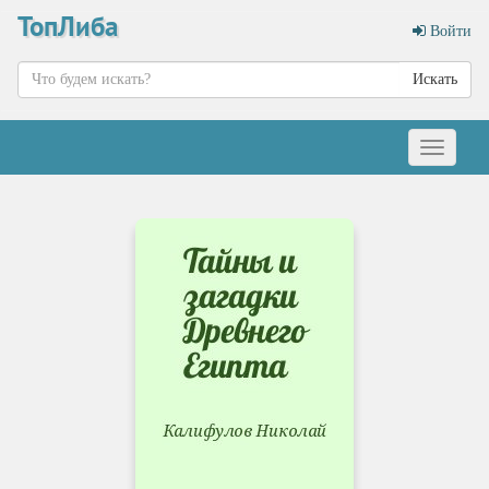
ТопЛиба
Войти
Искать
Меню