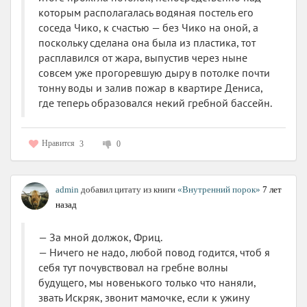
которым располагалась водяная постель его
соседа Чико, к счастью — без Чико на оной, а
поскольку сделана она была из пластика, тот
расплавился от жара, выпустив через ныне
совсем уже прогоревшую дыру в потолке почти
тонну воды и залив пожар в квартире Дениса,
где теперь образовался некий гребной бассейн.
Нравится
3
0
admin
добавил цитату из книги
«Внутренний порок»
7 лет
назад
— За мной должок, Фриц.
— Ничего не надо, любой повод годится, чтоб я
себя тут почувствовал на гребне волны
будущего, мы новенького только что наняли,
звать Искряк, звонит мамочке, если к ужину