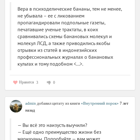
Вера в психоделические бананы, тем не менее,
не убывала – ее с ликованием
пропагандировали подпольные газеты,
печатавшие ученые трактаты, в коих
сравнивались схемы банановых молекул и
молекул ЛСД, а также приводились якобы
отрывки из статей в индонезийских
профессиональных журналах о банановых
культах и тому подобном <...>.
Нравится
3
0
admin
добавил цитату из книги
«Внутренний порок»
7 лет
назад
— Вы всё это наизусть выучили?
— Ещё одно преимущество жизни без
марихуаны. Попробуйте — вам может