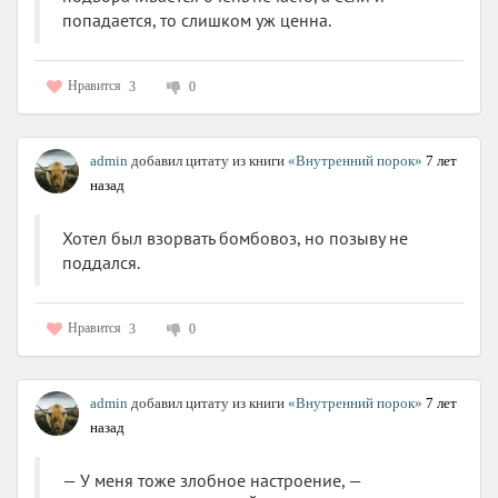
попадается, то слишком уж ценна.
Нравится
3
0
admin
добавил цитату из книги
«Внутренний порок»
7 лет
назад
Хотел был взорвать бомбовоз, но позыву не
поддался.
Нравится
3
0
admin
добавил цитату из книги
«Внутренний порок»
7 лет
назад
— У меня тоже злобное настроение, —