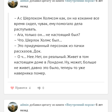
admin
добавил цитату из книги
«Внутренний порок»
6 лет
назад
– А с Шерлоком Холмсом как, он на кокаине все
время сидел, чувак, ему помогало дела
распутывать.
– Ага, только он… не настоящий был?
– Что. Шерлок Холмс был…
– Это придуманный персонаж из пачки
рассказов, Док.
– О ч… Нее. Нет, он реальный. Живет в том
настоящем доме в Лондоне. Ну, может, больше
не живет, давно это было, теперь-то уже
наверняка помер.
Нравится
4
0
admin
добавил цитату из книги
«Внутренний порок»
6 лет
назад