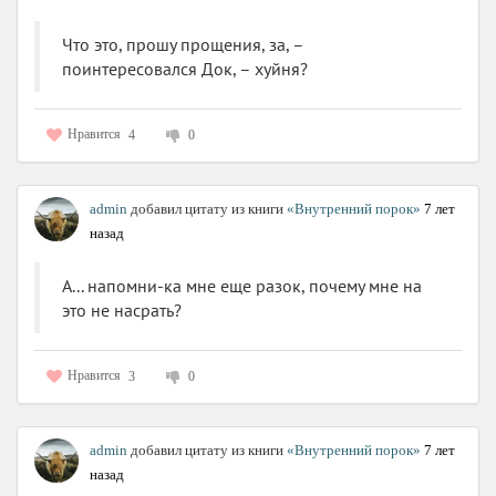
Что это, прошу прощения, за, –
поинтересовался Док, – хуйня?
Нравится
4
0
admin
добавил цитату из книги
«Внутренний порок»
7 лет
назад
А... напомни-ка мне еще разок, почему мне на
это не насрать?
Нравится
3
0
admin
добавил цитату из книги
«Внутренний порок»
7 лет
назад