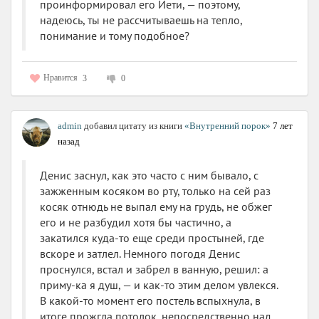
проинформировал его Йети, — поэтому,
надеюсь, ты не рассчитываешь на тепло,
понимание и тому подобное?
Нравится
3
0
admin
добавил цитату из книги
«Внутренний порок»
7 лет
назад
Денис заснул, как это часто с ним бывало, с
зажженным косяком во рту, только на сей раз
косяк отнюдь не выпал ему на грудь, не обжег
его и не разбудил хотя бы частично, а
закатился куда-то еще среди простыней, где
вскоре и затлел. Немного погодя Денис
проснулся, встал и забрел в ванную, решил: а
приму-ка я душ, — и как-то этим делом увлекся.
В какой-то момент его постель вспыхнула, в
итоге прожгла потолок, непосредственно над