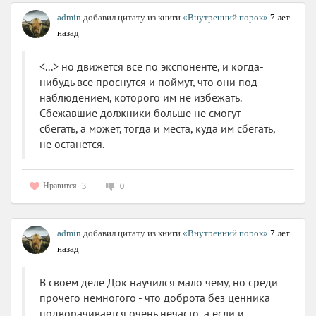
admin
добавил цитату из книги
«Внутренний порок»
7 лет
назад
<...> но движется всё по экспоненте, и когда-
нибудь все проснутся и поймут, что они под
наблюдением, которого им не избежать.
Сбежавшие должники больше не смогут
сбегать, а может, тогда и места, куда им сбегать,
не останется.
Нравится
3
0
admin
добавил цитату из книги
«Внутренний порок»
7 лет
назад
В своём деле Док научился мало чему, но среди
прочего немногого - что доброта без ценника
подворачивается очень нечасто, а если и