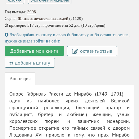
,
ИСТОРИЯ
БИОГРАФИИ И МЕМУАРЫ
Год выхода:
2008
Серия:
Жизнь замечательных людей
(#1129)
примерно 517 стр., прочитаете за 52 дня (10 стр./день)
Чтобы добавить книгу в свою библиотеку либо оставить отзыв,
нужно сначала
войти на сайт
.
Добавить в мои книги
оставить отзыв
добавить цитату
Аннотация
Оноре Габриэль Рикети де Мирабо (1749–1791) —
один из наиболее ярких деятелей Великой
французской революции, блестящий оратор и
публицист, бретер и любимец женщин, узник
королевских тюрем и защитник монархии.
Посмертное открытие его тайных связей с двором
Людовика XVI привело к тому, что прах Мирабо