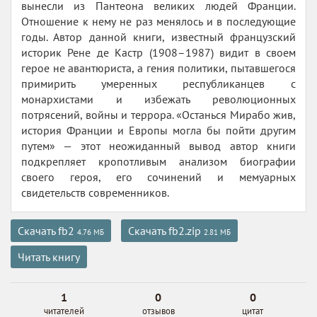
вынесли из Пантеона великих людей Франции.
Отношение к нему не раз менялось и в последующие
годы. Автор данной книги, известный французский
историк Рене де Кастр (1908–1987) видит в своем
герое не авантюриста, а гения политики, пытавшегося
примирить умеренных республиканцев с
монархистами и избежать революционных
потрясений, войны и террора. «Останься Мирабо жив,
история Франции и Европы могла бы пойти другим
путем» — этот неожиданный вывод автор книги
подкрепляет кропотливым анализом биографии
своего героя, его сочинений и мемуарных
свидетельств современников.
Скачать fb2
Скачать fb2.zip
4.76 МБ
2.81 МБ
Читать книгу
1
0
0
читателей
отзывов
цитат