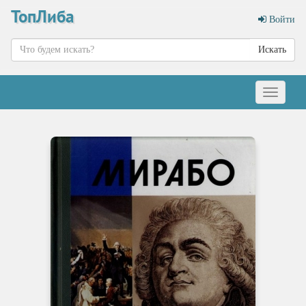
ТопЛиба
Войти
Искать
Меню