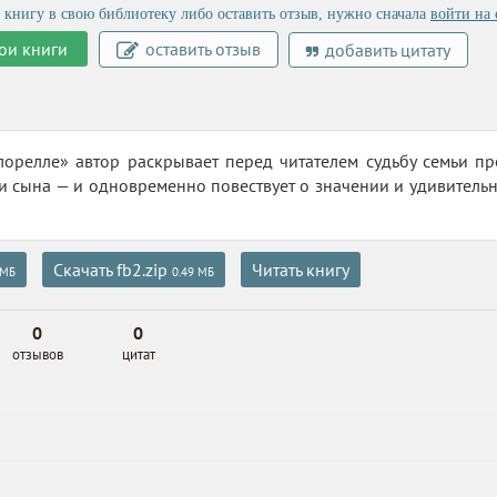
 книгу в свою библиотеку либо оставить отзыв, нужно сначала
войти на 
ои книги
оставить отзыв
добавить цитату
лорелле» автор раскрывает перед читателем судьбу семьи п
и сына — и одновременно повествует о значении и удивитель
Скачать fb2.zip
Читать книгу
 МБ
0.49 МБ
0
0
отзывов
цитат