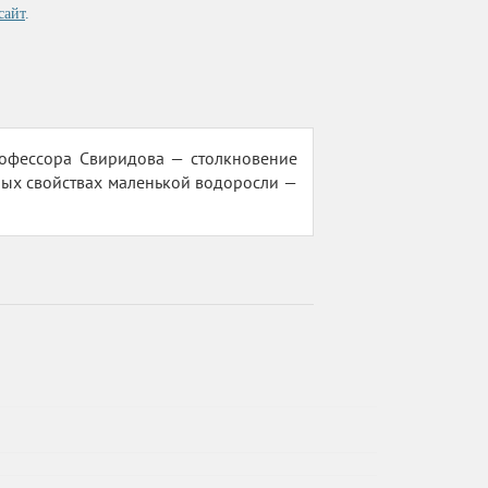
сайт
.
рофессора Свиридова — столкновение
ных свойствах маленькой водоросли —