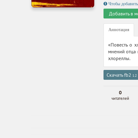
Чтобы добавить
Добавить в м
Аннотация
«Повесть о х
мнений отца 
хлореллы.
Скачать fb2
1.2
0
читателей