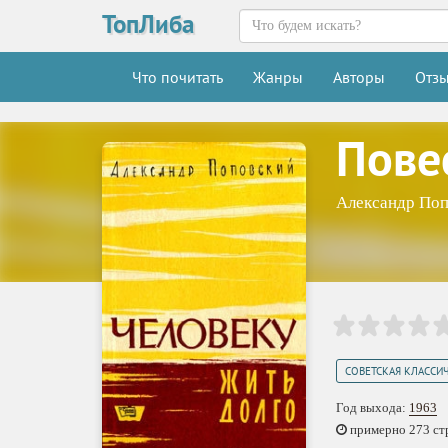
ТопЛиба
Что почитать
Жанры
Авторы
Отз
Пове
Александр По
СОВЕТСКАЯ КЛАССИ
Год выхода:
1963
примерно 273 стр.