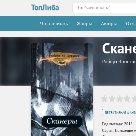
ТопЛиба
Что почитать
Жанры
Авторы
Отз
Скан
Роберт Зоннта
ДЕТЕКТИВНАЯ ФАНТ
Год выхода:
2013
Серия:
Поколение 