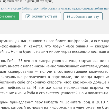
, прочитаете за 15 дней (10 стр./день)
 книгу в свою библиотеку либо оставить отзыв, нужно сначала
войти на 
ои книги
оставить отзыв
добавить цитату
окружающая нас, становится все более «цифровой», и все чащ
нформацией. И кажется, что лозунг «Все знания — каждому
ейчас. Но что будет с нашим миром через несколько десятков л
знь Роба, 25-летнего литературного агента, сотрудника корп
скать вместе с напарником немногочисленных читателей, угова
 для сканирования — получить соответствующее количество
 виртуальные развлечения в парк-холле, где всегда царит ис
еспечить себе спокойную старость, чтоб как можно дольше не
тает действовать». И все же одна неожиданная встреча м
течение жизни Роба и его систему ценностей, но и повлиять на
ры» принадлежит перу Роберта М. Зоннтага (род. в 2010 г.)
 мире, который помешан на информации и уничтожает ее бум