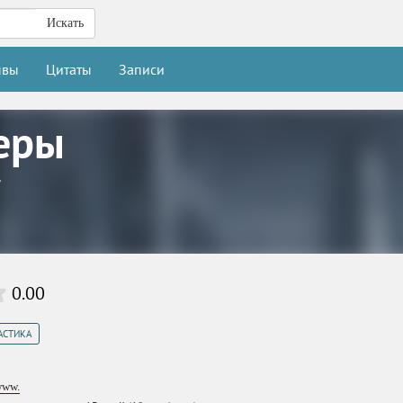
Искать
ывы
Цитаты
Записи
еры
г
0.00
АСТИКА
www.