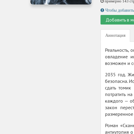
примерно 143 стр.
Чтобы добавить
Добавить в м
Аннотация
Реальность, 
овладение и
возможен и с
2035 год. Жи
безопасна. И
сдать томик
потратить на
каждого — об
закон перес
размеренное 
Роман «Скане
антиутопия о