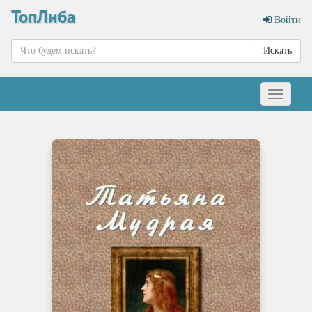
ТопЛиба
Войти
Искать
Меню