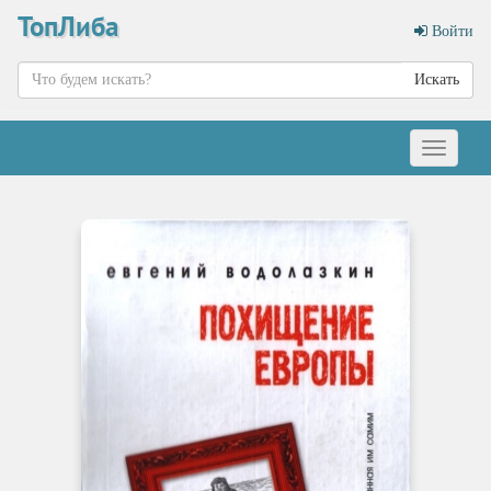
ТопЛиба
Войти
Искать
Меню