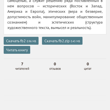
самоцелью, а служит решению ряда поставленных в
нем вопросов — исторических (Восток и Запад,
Америка и Европа), этических (вера и безверие,
допустимость войн, манипулирование общественным
сознанием) и эстетических (структура
художественного текста, вымысел и реальность).
Скачать fb2
Скачать fb2.zip
0.96 МБ
0.45 МБ
Читать книгу
7
0
0
читателей
отзывов
цитат