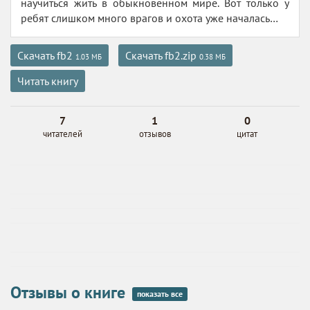
научиться жить в обыкновенном мире. Вот только у
ребят слишком много врагов и охота уже началась…
Скачать fb2
Скачать fb2.zip
1.03 МБ
0.38 МБ
Читать книгу
7
1
0
читателей
отзывов
цитат
Отзывы о книге
показать все