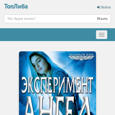
ТопЛиба
Войти
Искать
Меню