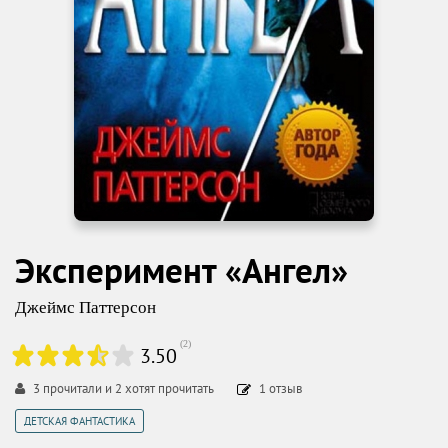
Эксперимент «Ангел»
Джеймс Паттерсон
(
2
)
3.50
3
прочитали и
2
хотят прочитать
1
отзыв
ДЕТСКАЯ ФАНТАСТИКА