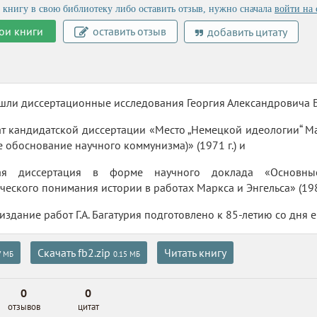
 книгу в свою библиотеку либо оставить отзыв, нужно сначала
войти на 
ои книги
оставить отзыв
добавить цитату
шли диссертационные исследования Георгия Александровича Баг
т кандидатской диссертации «Место „Немецкой идеологии“ Ма
 обоснование научного коммунизма)» (1971 г.) и
ая диссертация в форме научного доклада «Основны
ческого понимания истории в работах Маркса и Энгельса» (1988
издание работ Г.А. Багатурия подготовлено к 85-летию со дня 
Скачать fb2.zip
Читать книгу
7 МБ
0.15 МБ
0
0
отзывов
цитат