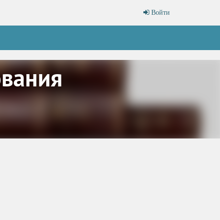
Войти
ования