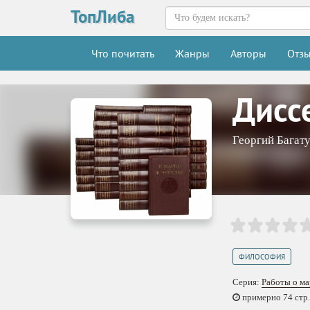
ТопЛиба
Что почитать
Жанры
Авторы
Отз
Дисс
Георгий Багат
ФИЛОСОФИЯ
Серия:
Работы о ма
примерно 74 стр.,