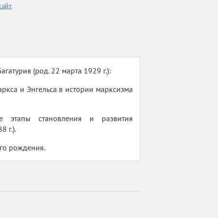
сайт
.
атурия (род. 22 марта 1929 г.):
ркса и Энгельса в истории марксизма
е этапы становления и развития
 г.).
его рождения.