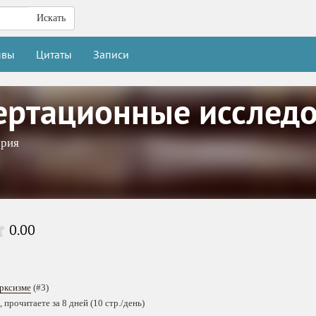
Искать
ывы
Цитаты
Записи
ертационные исслед
урия
0.00
рксизме
(#3)
 прочитаете за 8 дней (10 стр./день)