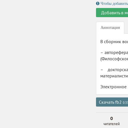
Чтобы добавить
Добавить в м
Аннотация
В сборник во
– авторефера
(Философское
– докторск
материалисти
Электронное 
Скачать fb2
0.3
0
читателей