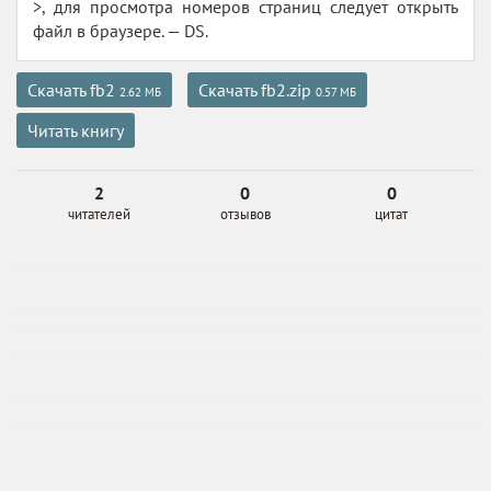
>, для просмотра номеров страниц следует открыть
файл в браузере. — DS.
Скачать fb2
Скачать fb2.zip
2.62 МБ
0.57 МБ
Читать книгу
2
0
0
читателей
отзывов
цитат