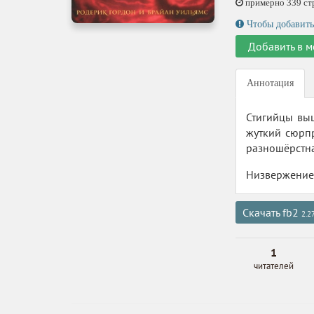
примерно 339 стр.
Чтобы добавить
Добавить в м
Аннотация
Стигийцы выш
жуткий сюрпр
разношёрстна
Низвержение 
Скачать fb2
2.2
1
читателей