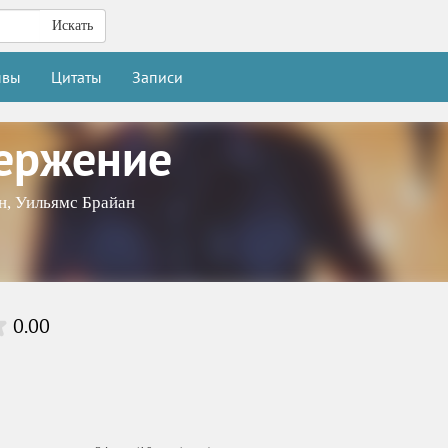
Искать
ывы
Цитаты
Записи
ержение
н
,
Уильямс Брайан
0.00