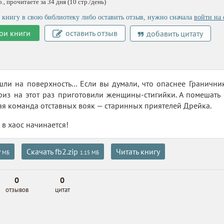
, прочитаете за 34 дня (10 стр./день)
 книгу в свою библиотеку либо оставить отзыв, нужно сначала
войти на 
ои книги
оставить отзыв
добавить цитату
ли на поверхность… Если вы думали, что опаснее Граничник
из на этот раз приготовили женщины-стигийки. А помешать 
я команда отставных вояк — старинных приятелей Дрейка.
в хаос начинается!
Скачать fb2.zip
Читать книгу
7 МБ
1.15 МБ
0
0
отзывов
цитат