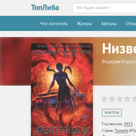
ТопЛиба
Что почитать
Жанры
Авторы
Отз
Низв
Родерик Гордо
ФЭНТЕЗИ
Год выхода:
2013
Серия:
Tunnels
(#5)