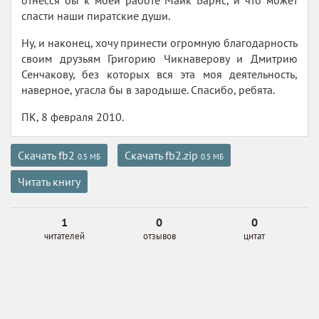
отнёсся бы к моей работе Майк Барнс, и что может
спасти наши пиратские души.
Ну, и наконец, хочу принести огромную благодарность
своим друзьям Григорию Чикнаверову и Дмитрию
Сенчакову, без которых вся эта моя деятельность,
наверное, угасла бы в зародыше. Спасибо, ребята.
ПК, 8 февраля 2010.
Скачать fb2
Скачать fb2.zip
0.5 МБ
0.5 МБ
Читать книгу
1
0
0
читателей
отзывов
цитат