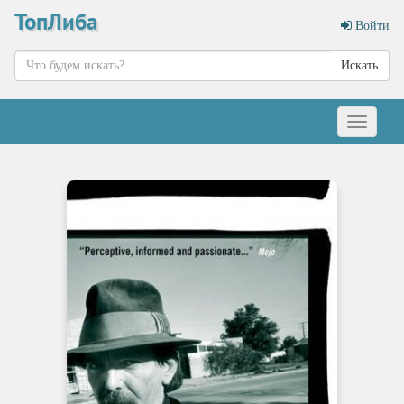
ТопЛиба
Войти
Искать
Меню