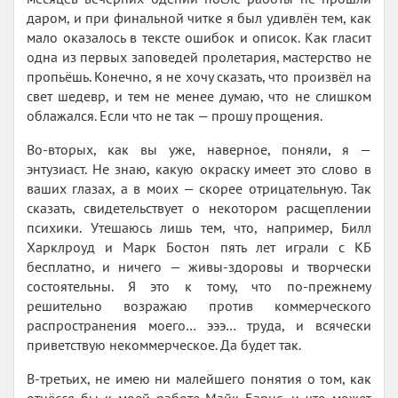
даром, и при финальной читке я был удивлён тем, как
мало оказалось в тексте ошибок и описок. Как гласит
одна из первых заповедей пролетария, мастерство не
пропьёшь. Конечно, я не хочу сказать, что произвёл на
свет шедевр, и тем не менее думаю, что не слишком
облажался. Если что не так — прошу прощения.
Во-вторых, как вы уже, наверное, поняли, я —
энтузиаст. Не знаю, какую окраску имеет это слово в
ваших глазах, а в моих — скорее отрицательную. Так
сказать, свидетельствует о некотором расщеплении
психики. Утешаюсь лишь тем, что, например, Билл
Харклроуд и Марк Бостон пять лет играли с КБ
бесплатно, и ничего — живы-здоровы и творчески
состоятельны. Я это к тому, что по-прежнему
решительно возражаю против коммерческого
распространения моего… эээ… труда, и всячески
приветствую некоммерческое. Да будет так.
В-третьих, не имею ни малейшего понятия о том, как