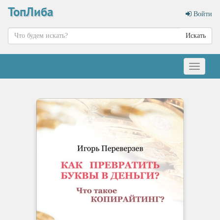
ТопЛиба
Войти
Искать
Меню