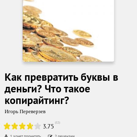
Как превратить буквы в
деньги? Что такое
копирайтинг?
Игорь Переверзев
(
12
)
3.75
1
хочет прочитать
2
рецензии