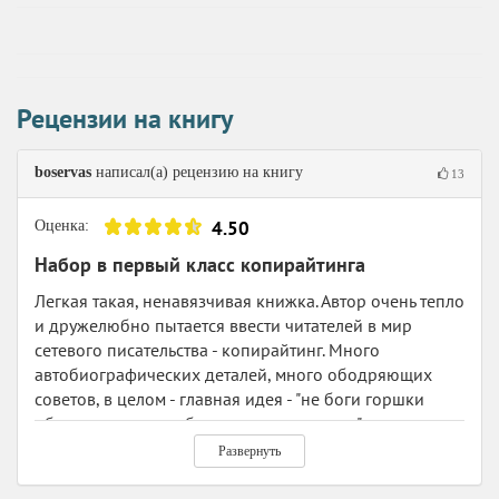
славный путь с этой книги, ну, а дальше - другие, более
серьезные книги, и опыт, опыт, опыт... Ну и куда тогда
этим буквам деваться, как не превращаться в
дензнаки и складироваться в кошельке и на разных
счетах :)
Рецензии на книгу
boservas
написал(а) рецензию на книгу
13
4.50
Оценка:
Набор в первый класс копирайтинга
Легкая такая, ненавязчивая книжка. Автор очень тепло
и дружелюбно пытается ввести читателей в мир
сетевого писательства - копирайтинг. Много
автобиографических деталей, много ободряющих
советов, в целом - главная идея - "не боги горшки
обжигают, и у вас обязательно получится".
И я так думаю, что для того чтобы отважиться и
Развернуть
сделать первый шаг, такой книги вполне достаточно,
даже скорее всего, более детальные и глубокие