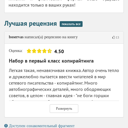
находится только в ваших руках!
Лучшая рецензия
показать все
boservas
написал(а) рецензию на книгу
13
4.50
Оценка:
Набор в первый класс копирайтинга
Легкая такая, ненавязчивая книжка. Автор очень тепло
и дружелюбно пытается ввести читателей в мир
сетевого писательства - копирайтинг. Много
автобиографических деталей, много ободряющих
советов, в целом - главная идея - "не боги горшки
обжигают, и у вас обязательно получится".
И я так думаю, что для того чтобы отважиться и
Развернуть
сделать первый шаг, такой книги вполне достаточно,
даже скорее всего, более детальные и глубокие
Доступен ознакомительный фрагмент
руководства на первых порах могут смутить,