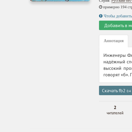
Серия:
Русский бес
примерно 194 стр.
Чтобы добавить
Добавить в м
Аннотация
Инженеры ФА
надёжный спо
высокий проц
говорят «б».
Скачать fb2
0.4
2
читателей