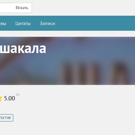
Искать
ывы
Цитаты
Записи
 шакала
(
3
)
5.00
ТЕКТИВ