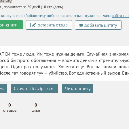
тселлер
, прочитаете за 20 дней (10 стр./день)
 книгу в свою библиотеку либо оставить отзыв, нужно сначала
войти на 
ои книги
оставить отзыв
добавить цитату
ПСИ тоже люди. Им тоже нужны деньги. Случайная знакомая
соб быстрого обогащения — вложить деньги в стремительную
ент. Один раз получается. Хочется ещё. Вот на этом и попа
 После «а» говорят «у» — убийство. Вот единственный выход. Е
Скачать fb2.zip
Читать книгу
 МБ
0.17 МБ
0
0
отзывов
цитат