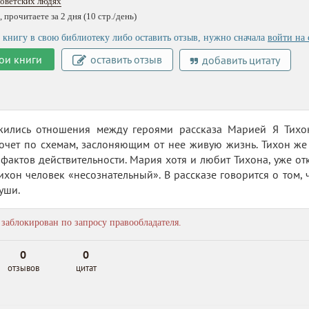
советских людях
 прочитаете за 2 дня (10 стр./день)
 книгу в свою библиотеку либо оставить отзыв, нужно сначала
войти на 
ои книги
оставить отзыв
добавить цитату
жились отношения между героями рассказа Марией Я Тихо
хочет по схемам, заслоняющим от нее живую жизнь. Тихон же
актов действительности. Мария хотя и любит Тихона, уже откл
ихон человек «несознательный». В рассказе говорится о том, 
уши.
заблокирован по запросу правообладателя.
0
0
отзывов
цитат