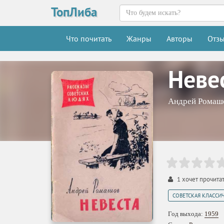
ТопЛиба
Что почитать
Жанры
Авторы
Отз
Неве
Андрей Ромаш
1
хочет прочита
СОВЕТСКАЯ КЛАССИ
Год выхода:
1959