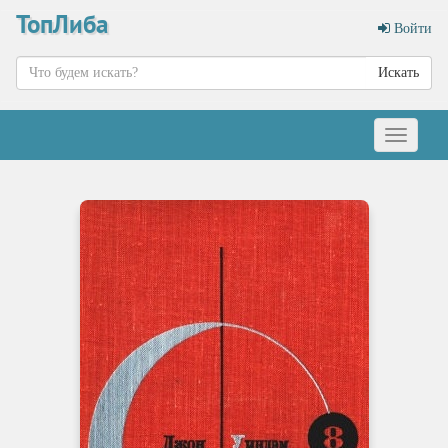
ТопЛиба
Войти
Искать
Меню