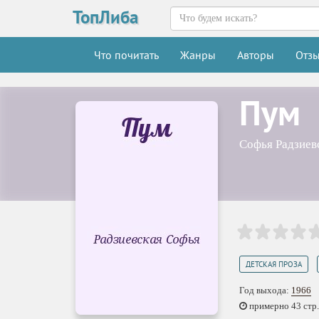
ТопЛиба
Что почитать
Жанры
Авторы
Отз
Пум
Софья Радзиев
,
ДЕТСКАЯ ПРОЗА
Год выхода:
1966
примерно 43 стр.,