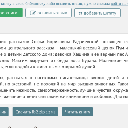
 книгу в свою библиотеку либо оставить отзыв, нужно сначала
войти на 
ои книги
оставить отзыв
добавить цитату
ик рассказов Софьи Борисовны Радзиевской посвящен е
рои центрального рассказа — маленький веселый щенок Пум 
е о детьми детского дома; девочка Хашима и ее верный пес 
есник Максим выручает из беды лося Бурана. Маленькие чи
ь, если подойти к животным с открытой душой.
их, рассказах о насекомых писательница вводит детей и 
, но жестокий, не похожий на мир высших животных. Такое 
ценить нежность, самоотверженность, лучшие чувства окруж
ет желание ответить им таким же вниманием и любовью. Для м
Скачать fb2.zip
Читать книгу
8 МБ
1.2 МБ