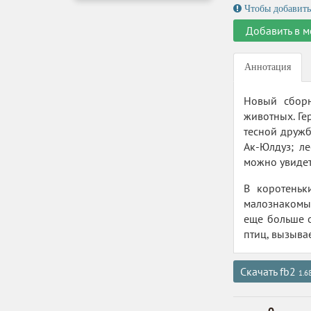
Чтобы добавить
Добавить в м
Аннотация
Новый сборн
животных. Ге
тесной дружб
Ак-Юлдуз; л
можно увидет
В коротеньк
малознакомый
еще больше о
птиц, вызыва
Скачать fb2
1.6