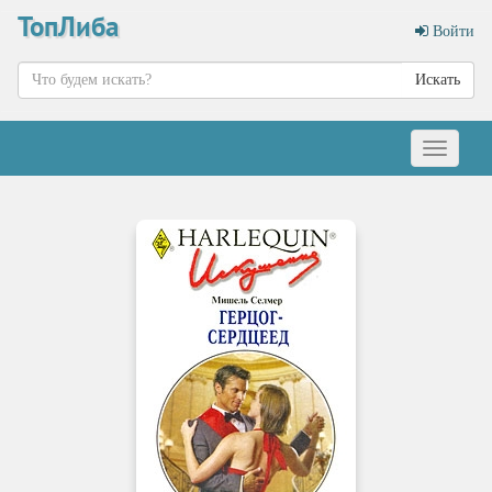
ТопЛиба
Войти
Искать
Меню