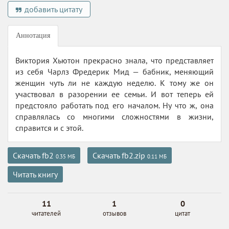
добавить цитату
Аннотация
Виктория Хьютон прекрасно знала, что представляет
из себя Чарлз Фредерик Мид — бабник, меняющий
женщин чуть ли не каждую неделю. К тому же он
участвовал в разорении ее семьи. И вот теперь ей
предстояло работать под его началом. Ну что ж, она
справлялась со многими сложностями в жизни,
справится и с этой.
Скачать fb2
Скачать fb2.zip
0.35 МБ
0.11 МБ
Читать книгу
11
1
0
читателей
отзывов
цитат