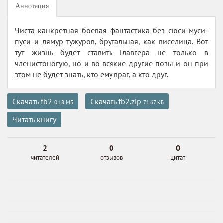
Аннотация
Чиста-канкретная боевая фантастика без сюси-муси-
пуси и лямур-тужуров, брутальная, как виселица. Вот
тут жизнь будет ставить Главгера не только в
членистоногую, но и во всякие другие позы и он при
этом не будет знать, кто ему враг, а кто друг.
Скачать fb2
Скачать fb2.zip
0.18 МБ
71.67 КБ
Читать книгу
2
0
0
читателей
отзывов
цитат