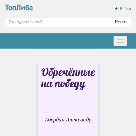
ТопЛиба
Войти
Искать
Меню