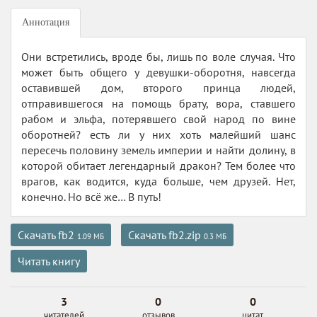
Аннотация
Они встретились, вроде бы, лишь по воле случая. Что
может быть общего у девушки-оборотня, навсегда
оставившей дом, второго принца людей,
отправившегося на помощь брату, вора, ставшего
рабом и эльфа, потерявшего свой народ по вине
оборотней? есть ли у них хоть малейший шанс
пересечь половину земель империи и найти долину, в
которой обитает легендарный дракон? Тем более что
врагов, как водится, куда больше, чем друзей. Нет,
конечно. Но всё же… В путь!
Скачать fb2
Скачать fb2.zip
1.09 МБ
0.3 МБ
Читать книгу
3
0
0
читателей
отзывов
цитат