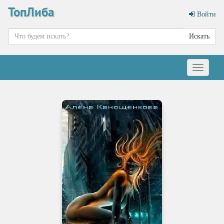
ТопЛиба
Войти
Искать
Меню