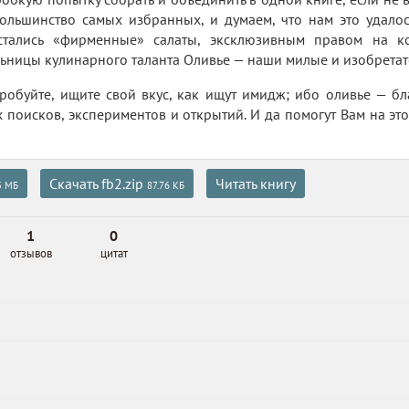
ольшинство самых избранных, и думаем, что нам это удалос
стались «фирменные» салаты, эксклюзивным правом на к
ьницы кулинарного таланта Оливье — наши милые и изобрета
робуйте, ищите свой вкус, как ищут имидж; ибо оливье — б
поисков, экспериментов и открытий. И да помогут Вам на это
Скачать fb2.zip
Читать книгу
5 МБ
87.76 КБ
1
0
отзывов
цитат