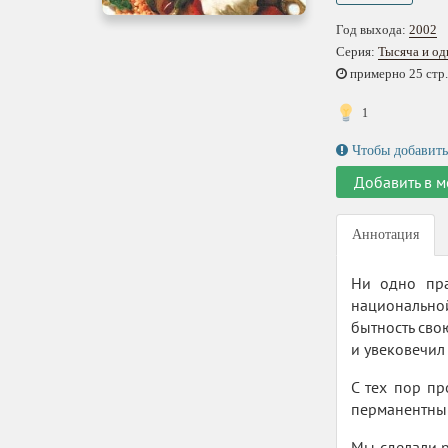
Год выхода:
2002
Серия:
Тысяча и од
примерно 25 стр.,
1
Чтобы добавить
Добавить в м
Аннотация
Ни одно пра
национально
бытность сво
и увековечил
С тех пор пр
перманентным
Мы сделали р