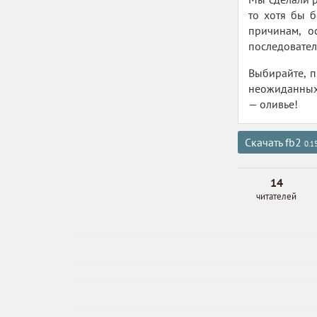
то хотя бы б
причинам, о
последовател
Выбирайте, п
неожиданных 
— оливье!
Скачать fb2
0.1
14
читателей