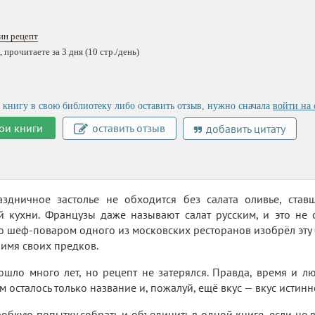
ин рецепт
 прочитаете за 3 дня (10 стр./день)
 книгу в свою библиотеку либо оставить отзыв, нужно сначала
войти на 
ои книги
оставить отзыв
добавить цитату
здничное застолье не обходится без салата оливье, став
й кухни. Французы даже называют салат русским, и это не 
ю шеф-поваром одного из московских ресторанов изобрёл эт
 имя своих предков.
ошло много лет, но рецепт не затерялся. Правда, время и л
 осталось только название и, пожалуй, ещё вкус — вкус истинн
обкую попытку собрать и объединить в одной книге, если не в