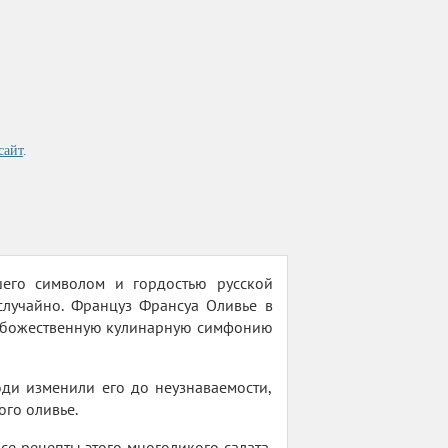
сайт
.
шего символом и гордостью русской
случайно. Француз Франсуа Оливье в
у божественную кулинарную симфонию
юди изменили его до неузнаваемости,
ого оливье.
се рецепты этого многоликого салата,