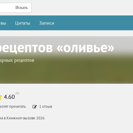
Искать
ывы
Цитаты
Записи
рецептов «оливье»
арных рецептов
(
5
)
4.60
хотят прочитать
1
отзыв
ана в Книжном вызове 2026