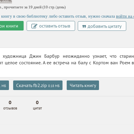
 любовь
, прочитаете за 19 дней (10 стр./день)
 книгу в свою библиотеку либо оставить отзыв, нужно сначала
войти на 
ои книги
оставить отзыв
добавить цитату
 художница Джин Барбур неожиданно узнает, что старин
ят целое состояние. А ее встреча на балу с Кортом ван Роем в
Скачать fb2.zip
Читать книгу
1 МБ
0.18 МБ
0
0
отзывов
цитат