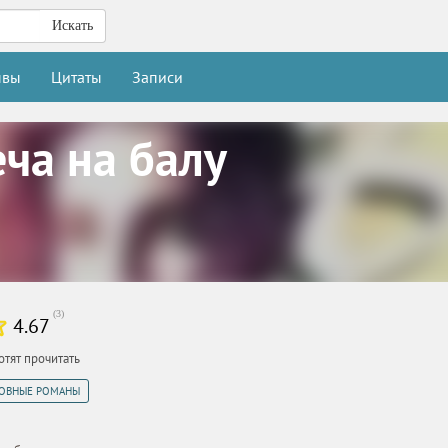
Искать
ывы
Цитаты
Записи
еча на балу
(
3
)
4.67
отят прочитать
ОВНЫЕ РОМАНЫ