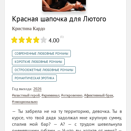
Красная шапочка для Лютого
Кристина Кардо
(
1
)
4.00
,
СОВРЕМЕННЫЕ ЛЮБОВНЫЕ РОМАНЫ
,
КОРОТКИЕ ЛЮБОВНЫЕ РОМАНЫ
,
ОСТРОСЮЖЕТНЫЕ ЛЮБОВНЫЕ РОМАНЫ
РОМАНТИЧЕСКАЯ ЭРОТИКА
Год выхода:
2026
#властный герой
,
#криминал
,
#откровенно
,
#фиктивный брак
,
#эмоционально
— Ты забрела не на ту территорию, девочка. Ты в
курсе, что твой дядя задолжал мне крупную сумму,
спалив мой бар? — А? — с трудом шевельнула
онемевшими губами. — Ч-что вы хотите от меня? —