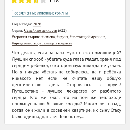
3.58
СОВРЕМЕННЫЕ ЛЮБОВНЫЕ РОМАНЫ
Год выхода:
2026
Серия:
Семейные ценности
(#22)
#героиня старше
,
#измена
,
#круиз
,
#настоящий мужчина
,
#предательство
,
#разница в возрасте
Что делать, если застала мужа с его помощницей?
Лучший способ - убегать куда глаза глядят, храня под
сердцем ребёнка, о котором муж никогда не узнает.
Но я никуда убегать не собираюсь, да и ребёнка
никакого нет, если не считать нашу общую
десятилетнюю дочь. Отправлюсь в круиз!
Путешествие - лучшее лекарство от разбитого
сердца. Кто же знал, что на том же теплоходе
поплывут наши бывшие соседи? Много лет назад,
когда они жили в соседней квартире, их сыну Стасу
было одиннадцать лет. Теперь ему...