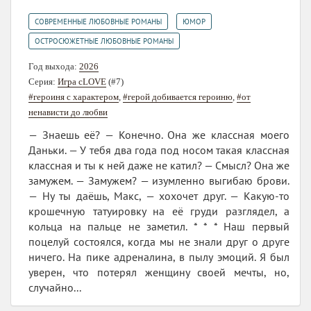
,
,
СОВРЕМЕННЫЕ ЛЮБОВНЫЕ РОМАНЫ
ЮМОР
ОСТРОСЮЖЕТНЫЕ ЛЮБОВНЫЕ РОМАНЫ
Год выхода:
2026
Серия:
Игра сLOVE
(#7)
#героиня с характером
,
#герой добивается героиню
,
#от
ненависти до любви
— Знаешь её? — Конечно. Она же классная моего
Даньки. — У тебя два года под носом такая классная
классная и ты к ней даже не катил? — Смысл? Она же
замужем. — Замужем? — изумленно выгибаю брови.
— Ну ты даёшь, Макс, — хохочет друг. — Какую-то
крошечную татуировку на её груди разглядел, а
кольца на пальце не заметил. * * * Наш первый
поцелуй состоялся, когда мы не знали друг о друге
ничего. На пике адреналина, в пылу эмоций. Я был
уверен, что потерял женщину своей мечты, но,
случайно...