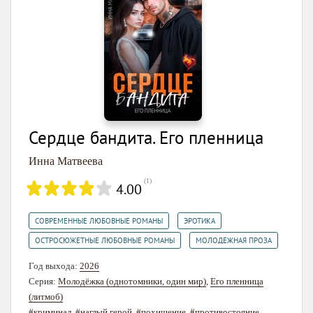
Сердце бандита. Его пленница
Инна Матвеева
(
1
)
4.00
,
,
СОВРЕМЕННЫЕ ЛЮБОВНЫЕ РОМАНЫ
ЭРОТИКА
,
ОСТРОСЮЖЕТНЫЕ ЛЮБОВНЫЕ РОМАНЫ
МОЛОДЕЖНАЯ ПРОЗА
Год выхода:
2026
Серия:
Молодёжка (однотомники, один мир)
,
Его пленница
(литмоб)
#криминал
,
#наглый герой
,
#похищение
,
#противостояние
,