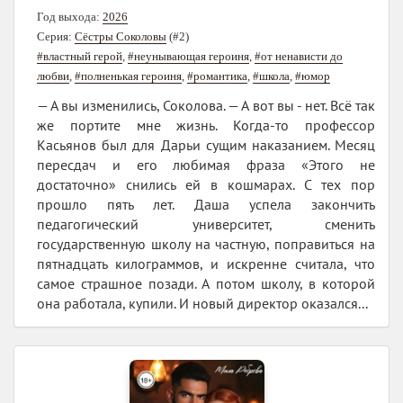
Год выхода:
2026
Серия:
Сёстры Соколовы
(#2)
#властный герой
,
#неунывающая героиня
,
#от ненависти до
любви
,
#полненькая героиня
,
#романтика
,
#школа
,
#юмор
— А вы изменились, Соколова. — А вот вы - нет. Всё так
же портите мне жизнь. Когда-то профессор
Касьянов был для Дарьи сущим наказанием. Месяц
пересдач и его любимая фраза «Этого не
достаточно» снились ей в кошмарах. С тех пор
прошло пять лет. Даша успела закончить
педагогический университет, сменить
государственную школу на частную, поправиться на
пятнадцать килограммов, и искренне считала, что
самое страшное позади. А потом школу, в которой
она работала, купили. И новый директор оказался...