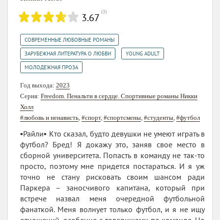
(
3
)
3.67
,
СОВРЕМЕННЫЕ ЛЮБОВНЫЕ РОМАНЫ
,
,
ЗАРУБЕЖНАЯ ЛИТЕРАТУРА О ЛЮБВИ
YOUNG ADULT
МОЛОДЕЖНАЯ ПРОЗА
Год выхода:
2023
Серия:
Freedom. Пенальти в сердце. Спортивные романы Никки
Холл
#любовь и ненависть
,
#спорт
,
#спортсмены
,
#студенты
,
#футбол
▪️Райли▪️ Кто сказал, будто девушки не умеют играть в
футбол? Бред! Я докажу это, заняв свое место в
сборной университета. Попасть в команду не так-то
просто, поэтому мне придется постараться. И я уж
точно не стану рисковать своим шансом ради
Паркера – заносчивого капитана, который при
встрече назвал меня очередной футбольной
фанаткой. Меня волнует только футбол, и я не ищу
отношений, особенно с товарищами по команде. Но