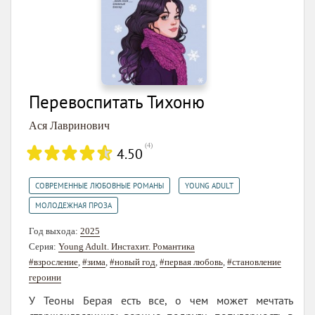
Перевоспитать Тихоню
Ася Лавринович
(
4
)
4.50
,
,
СОВРЕМЕННЫЕ ЛЮБОВНЫЕ РОМАНЫ
YOUNG ADULT
МОЛОДЕЖНАЯ ПРОЗА
Год выхода:
2025
Серия:
Young Adult. Инстахит. Романтика
#взросление
,
#зима
,
#новый год
,
#первая любовь
,
#становление
героини
У Теоны Берая есть все, о чем может мечтать