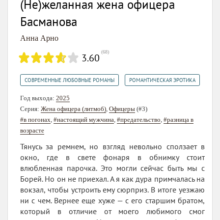
(Не)желанная жена офицера
Басманова
Анна Арно
(
68
)
3.60
,
СОВРЕМЕННЫЕ ЛЮБОВНЫЕ РОМАНЫ
РОМАНТИЧЕСКАЯ ЭРОТИКА
Год выхода:
2025
Серия:
Жена офицера (литмоб)
,
Офицеры
(#3)
#в погонах
,
#настоящий мужчина
,
#предательство
,
#разница в
возрасте
Тянусь за ремнем, но взгляд невольно сползает в
окно, где в свете фонаря в обнимку стоит
влюбленная парочка. Это могли сейчас быть мы с
Борей. Но он не приехал. А я как дура примчалась на
вокзал, чтобы устроить ему сюрприз. В итоге уезжаю
ни с чем. Вернее еще хуже — с его старшим братом,
который в отличие от моего любимого смог