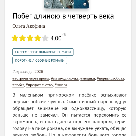
Побег длиною в четверть века
Ольга Акофина
(
8
)
4.00
,
СОВРЕМЕННЫЕ ЛЮБОВНЫЕ РОМАНЫ
КОРОТКИЕ ЛЮБОВНЫЕ РОМАНЫ
Год выхода:
2026
#встреча через время
,
#мать-одиночка
,
#медики
,
#первая любовь
,
#побег
,
#предательство
,
#школа
В маленьком приморском посёлке вспыхивают
первые робкие чувства. Симпатичный парень вдруг
обращает внимание на одноклассницу, которую
раньше не замечал. Он пытается переломить её
скромность, и она сдаётся под его напором, теряя
голову. На пике романа, он вынужден уехать, обещая
вечную любовь. Но в круговерти большого города