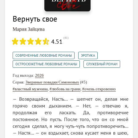
Вернуть свое
Мария Зайцева
(
41
)
4.51
,
,
СОВРЕМЕННЫЕ ЛЮБОВНЫЕ РОМАНЫ
ЭРОТИКА
,
ОСТРОСЮЖЕТНЫЕ ЛЮБОВНЫЕ РОМАНЫ
СЛУЖЕБНЫЙ РОМАН
Год выхода:
2026
Серия:
Звериные повадки Симоновых
(#5)
#властный мужчина
,
#любовь на грани
,
#очень откровенно
— Возвращайся, Насть… — шепчет он, делая мне
горячо своим дыханием. — Нет, — отвечаю я,
продолжая его ласкать. Да, противоречие
постоянное. Но пусть. После того, что он со мной
сегодня сделал, я могу чуть-чуть попротиворечить…
— Настя… — он вздыхает, снова кусает меня в шею,