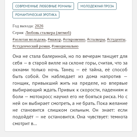
,
,
СОВРЕМЕННЫЕ ЛЮБОВНЫЕ РОМАНЫ
МОЛОДЕЖНАЯ ПРОЗА
РОМАНТИЧЕСКАЯ ЭРОТИКА
Год выхода:
2026
Серия:
Любовь сталкера (литмоб)
#золотая молодежь
,
#мажор
,
#откровенно
,
#сталкеры
,
#студенты
,
#студенческий роман
,
#эмоционально
Она не стала балериной, но по вечерам танцует для
себя — в старой вилле на склоне горы, считая, что за
окнами только ночь. Танец — её тайна, её способ
быть собой. Он наблюдает из дома напротив —
гонщик, привыкший жить на пределе, но впервые
выбирающий ждать. Привык к скорости, падениям и
боли — мотокросс научил его не бояться риска. Но с
ней он выбирает смотреть, а не брать. Пока желание
не становится слишком сильным. Он знает: если
подойдёт — не остановится. Она чувствует: темнота
смотрит в...