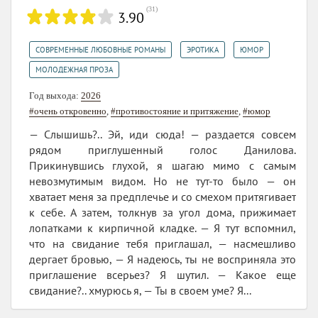
(
31
)
3.90
,
,
,
СОВРЕМЕННЫЕ ЛЮБОВНЫЕ РОМАНЫ
ЭРОТИКА
ЮМОР
МОЛОДЕЖНАЯ ПРОЗА
Год выхода:
2026
#очень откровенно
,
#противостояние и притяжение
,
#юмор
— Слышишь?.. Эй, иди сюда! — раздается совсем
рядом приглушенный голос Данилова.
Прикинувшись глухой, я шагаю мимо с самым
невозмутимым видом. Но не тут-то было — он
хватает меня за предплечье и со смехом притягивает
к себе. А затем, толкнув за угол дома, прижимает
лопатками к кирпичной кладке. — Я тут вспомнил,
что на свидание тебя приглашал, — насмешливо
дергает бровью, — Я надеюсь, ты не восприняла это
приглашение всерьез? Я шутил. — Какое еще
свидание?.. хмурюсь я, — Ты в своем уме? Я...