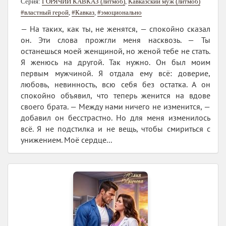
Серия:
ГОРЯЧИЙ КАВКАЗ (литмоб)
,
Кавказский муж (литмоб)
#властный герой
,
#Кавказ
,
#эмоционально
— На таких, как ты, не женятся, — спокойно сказал
он. Эти слова прожгли меня насквозь. — Ты
останешься моей женщиной, но женой тебе не стать.
Я женюсь на другой. Так нужно. Он был моим
первым мужчиной. Я отдала ему всё: доверие,
любовь, невинность, всю себя без остатка. А он
спокойно объявил, что теперь женится на вдове
своего брата. — Между нами ничего не изменится, —
добавил он бесстрастно. Но для меня изменилось
всё. Я не подстилка и не вещь, чтобы смириться с
унижением. Моё сердце...