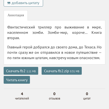
добавить цитату
Аннотация
Фантастический триллер про выживание в мире,
населенном зомби. Зомби-мир, короче… Книга
вторая.
Главный герой добрался до своего дома, до Техаса. Но
почти сразу же он отправился в новое путешествие —
по пяти южным штатам, навстречу новым опасностям.
Скачать fb2
Скачать fb2.zip
1.11 МБ
0.31 МБ
Читать книгу
4
0
0
читателей
отзывов
цитат