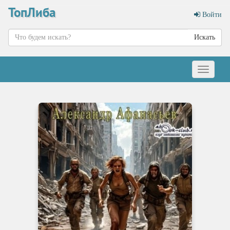
ТопЛиба
Войти
Искать
Меню