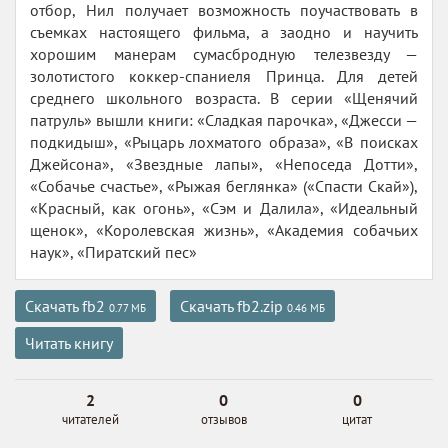
отбор, Нил получает возможность поучаствовать в
съемках настоящего фильма, а заодно и научить
хорошим манерам сумасбродную телезвезду —
золотистого коккер-спаниеля Принца. Для детей
среднего школьного возраста. В серии «Щенячий
патруль» вышли книги: «Сладкая парочка», «Джесси —
подкидыш», «Рыцарь лохматого образа», «В поисках
Джейсона», «Звездные лапы», «Непоседа Дотти»,
«Собачье счастье», «Рыжая беглянка» («Спасти Скай»),
«Красный, как огонь», «Сэм и Далила», «Идеальный
щенок», «Королевская жизнь», «Академия собачьих
наук», «Пиратский пес»
Скачать fb2
Скачать fb2.zip
0.77 МБ
0.46 МБ
Читать книгу
2
0
0
читателей
отзывов
цитат