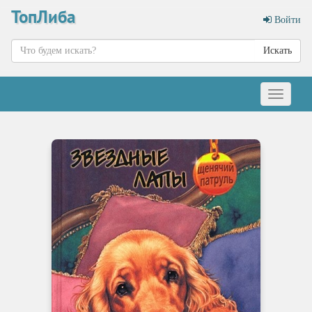
ТопЛиба
Войти
Искать
Меню