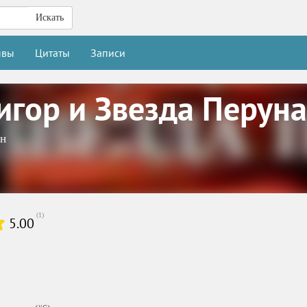
Искать
ывы
Цитаты
Записи
игор и Звезда Перуна
ин
(
1
)
5.00