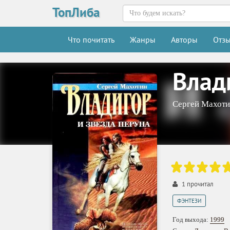
ТопЛиба
Что почитать
Жанры
Авторы
Отз
Влад
Сергей Махот
1
прочитал
ФЭНТЕЗИ
Год выхода:
1999