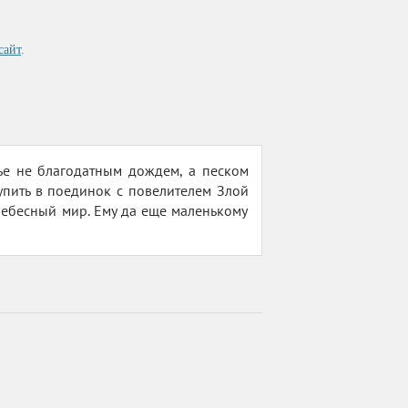
сайт
.
рье не благодатным дождем, а песком
упить в поединок с повелителем Злой
небесный мир. Ему да еще маленькому