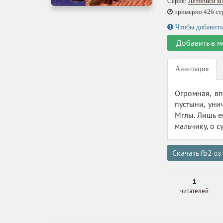
Серия:
Летописи В
примерно 426 стр.
Чтобы добавить
Добавить в м
Аннотация
Огромная, вп
пустыни, уни
Мглы. Лишь е
мальчику, о 
Скачать fb2
0.8
1
читателей