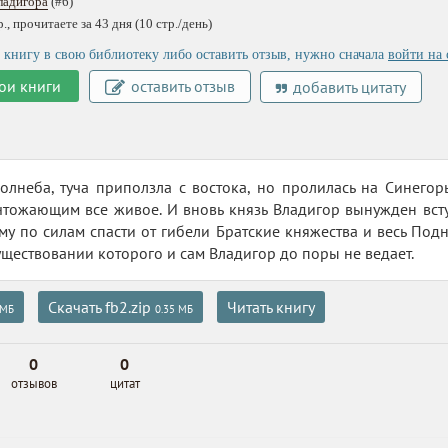
ладигора
(#6)
, прочитаете за 43 дня (10 стр./день)
 книгу в свою библиотеку либо оставить отзыв, нужно сначала
войти на 
ои книги
оставить отзыв
добавить цитату
олнеба, туча приползла с востока, но пролилась на Синего
чтожающим все живое. И вновь князь Владигор вынужден вст
му по силам спасти от гибели Братские княжества и весь Под
существовании которого и сам Владигор до поры не ведает.
Скачать fb2.zip
Читать книгу
 МБ
0.35 МБ
0
0
отзывов
цитат