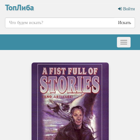
ТопЛиба
Войти
Искать
Меню