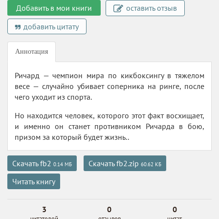
Добавить в мои книги
оставить отзыв
добавить цитату
Аннотация
Ричард — чемпион мира по кикбоксингу в тяжелом
весе — случайно убивает соперника на ринге, после
чего уходит из спорта.
Но находится человек, которого этот факт восхищает,
и именно он станет противником Ричарда в бою,
призом за который будет жизнь..
Скачать fb2
Скачать fb2.zip
0.14 МБ
60.62 КБ
Читать книгу
3
0
0
читателей
отзывов
цитат