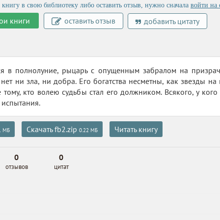
 книгу в свою библиотеку либо оставить отзыв, нужно сначала
войти на 
ои книги
оставить отзыв
добавить цитату
ся в полнолуние, рыцарь с опущенным забралом на призрач
 нет ни зла, ни добра. Его богатства несметны, как звезды на
е тому, кто волею судьбы стал его должником. Всякого, у кого
 испытания.
Скачать fb2.zip
Читать книгу
1 МБ
0.22 МБ
0
0
отзывов
цитат