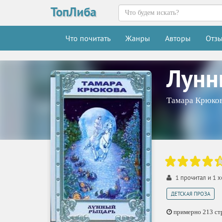
ТопЛиба
Что почитать
Жанры
Авторы
Отз
Лунн
Тамара Крюко
1
прочитал и
1
х
ДЕТСКАЯ ПРОЗА
примерно 213 стр.