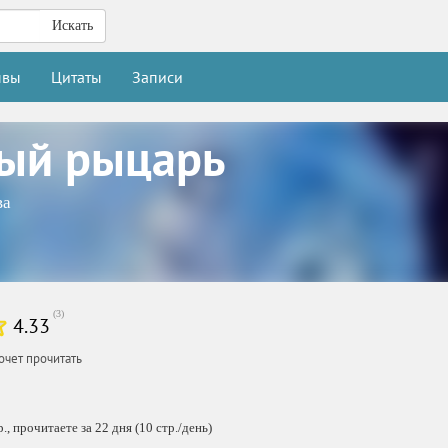
Искать
ывы
Цитаты
Записи
ый рыцарь
ва
(
3
)
4.33
очет прочитать
, прочитаете за 22 дня (10 стр./день)