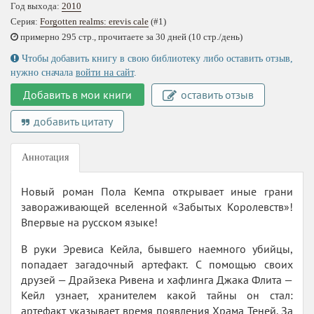
Год выхода:
2010
Серия:
Forgotten realms: erevis cale
(#1)
примерно 295 стр., прочитаете за 30 дней (10 стр./день)
Чтобы добавить книгу в свою библиотеку либо оставить отзыв,
нужно сначала
войти на сайт
.
Добавить в мои книги
оставить отзыв
добавить цитату
Аннотация
Новый роман Пола Кемпа открывает иные грани
завораживающей вселенной «Забытых Королевств»!
Впервые на русском языке!
В руки Эревиса Кейла, бывшего наемного убийцы,
попадает загадочный артефакт. С помощью своих
друзей — Драйзека Ривена и хафлинга Джака Флита —
Кейл узнает, хранителем какой тайны он стал:
артефакт указывает время появления Храма Теней. За