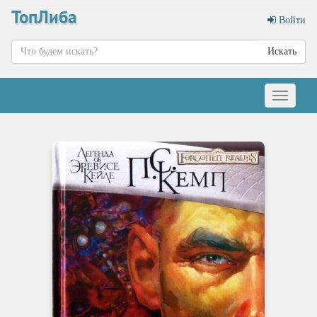
ТопЛиба
Войти
Искать
Меню