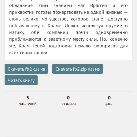
обладание этим знанием маг Врагген и его
прихвостни готовы пожертвовать не одной жизнью —
столь велико могущество, которое станет доступно
побывавшему в Храме. Ловко используя оружие и
магию, обе компании почти одновременно
приближаются к заветному месту силы. Но, конечно
же, Храм Теней подготовил немало сюрпризов для
всех своих гостей.
Скачать fb2
Скачать fb2.zip
0.66 МБ
0.31 МБ
Читать книгу
3
0
0
читателей
отзывов
цитат