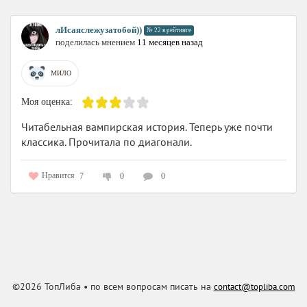
лИсаяслежузатобой))
№ 22 в рейтинге
поделилась мнением
11 месяцев назад
МИЛО
Моя оценка:
Читабельная вампирская история. Теперь уже почти
классика. Прочитала по диагонали.
Нравится
7
0
0
©2026 ТопЛиба • по всем вопросам писать на
contact@topliba.com