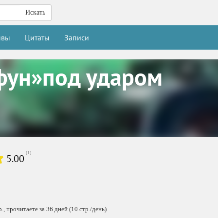
Искать
ывы
Цитаты
Записи
фун»под ударом
(
1
)
5.00
, прочитаете за 36 дней (10 стр./день)