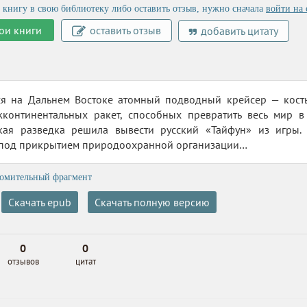
 книгу в свою библиотеку либо оставить отзыв, нужно сначала
войти на 
ои книги
оставить отзыв
добавить цитату
я на Дальнем Востоке атомный подводный крейсер — кость 
жконтинентальных ракет, способных превратить весь мир 
кая разведка решила вывести русский «Тайфун» из игры.
под прикрытием природоохранной организации…
омительный фрагмент
Скачать epub
Скачать полную версию
0
0
отзывов
цитат