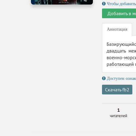
Чтобы добавить
Добавить в м
Аннотация
Базирующийс
двадцать ме
военно-морс
работающей 
Доступен ознак
Скачать fb2
1
читателей