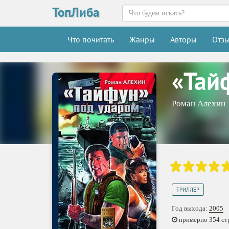
ТопЛиба
Что почитать
Жанры
Авторы
Отз
«Тай
Роман Алехин
ТРИЛЛЕР
Год выхода:
2005
примерно 354 стр.