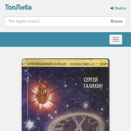
ТопЛиба
Войти
Искать
Меню