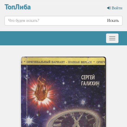
ТопЛиба
Войти
Искать
Меню