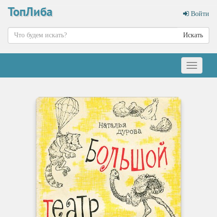
ТопЛиба
Войти
Искать
Меню