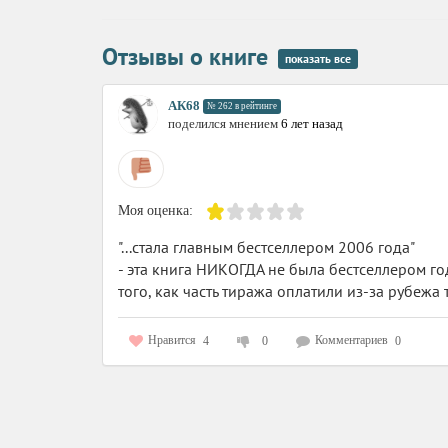
Отзывы о книге
показать все
АК68
№ 262 в рейтинге
поделился мнением
6 лет назад
Моя оценка:
"...стала главным бестселлером 2006 года"
- эта книга НИКОГДА не была бестселлером г
того, как часть тиража оплатили из-за рубежа 
Нравится
Комментариев
4
0
0