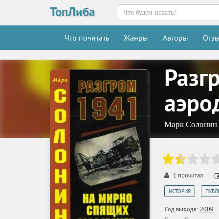
ТопЛиба
Что почитать
Жанры
Авторы
Отз
Разг
аэро
Марк Солонин
1
прочитал
,
ИСТОРИЯ
ПУБЛ
Год выхода:
2009