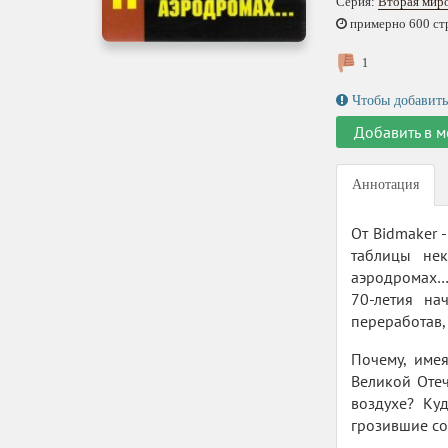
Серия:
Вторая миро
примерно 600 стр.
1
Чтобы добавить
Добавить в м
Аннотация
От Bidmaker 
таблицы не
аэродромах…»
70-летия на
переработав,
Почему, име
Великой Оте
воздухе? Ку
грозившие со