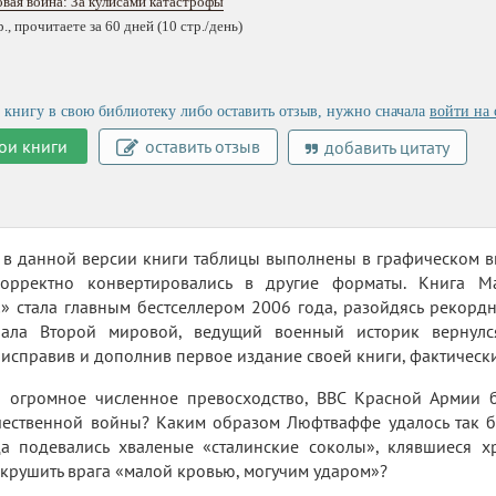
вая война: За кулисами катастрофы
, прочитаете за 60 дней (10 стр./день)
 книгу в свою библиотеку либо оставить отзыв, нужно сначала
войти на 
ои книги
оставить отзыв
добавить цитату
- в данной версии книги таблицы выполнены в графическом в
корректно конвертировались в другие форматы. Книга 
 стала главным бестселлером 2006 года, разойдясь рекордн
чала Второй мировой, ведущий военный историк вернулс
 исправив и дополнив первое издание своей книги, фактически
я огромное численное превосходство, ВВС Красной Армии
чественной войны? Каким образом Люфтваффе удалось так бы
да подевались хваленые «сталинские соколы», клявшиеся х
крушить врага «малой кровью, могучим ударом»?