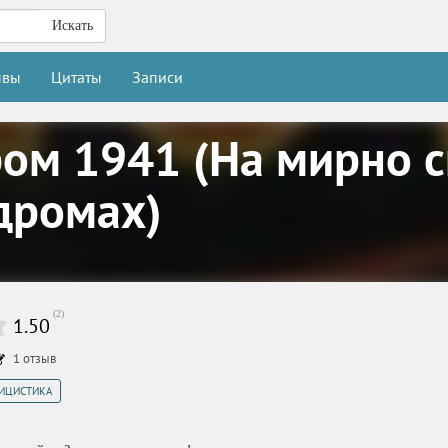
Искать
ывы
Цитаты
Записи
ром 1941 (На мирно 
дромах)
(
2
)
1.50
1
отзыв
ИЦИСТИКА