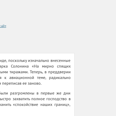
сайт
.
иде, поскольку изначально внесенные
Марка Солонина «На мирно спящих
ыми тиражами. Теперь, в преддверии
я к авиационной теме, радикально
 переписав ее заново.
 были разгромлены в первые же дни
стро захватить полное господство в
ранить «спокойствие наших границ»,