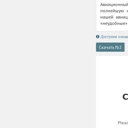
Авиационный
полнейшую н
нашей авиац
«неудобные» 
Доступен ознак
Скачать fb2