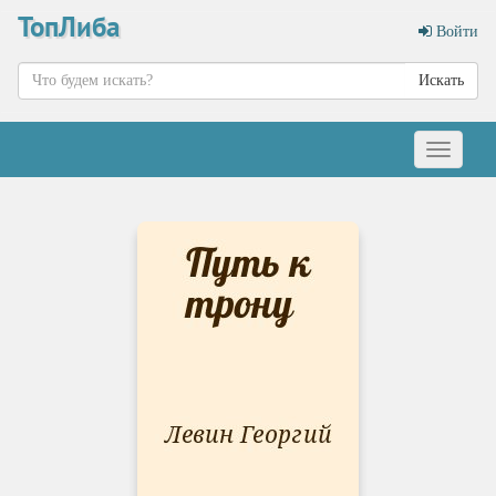
ТопЛиба
Войти
Искать
Меню