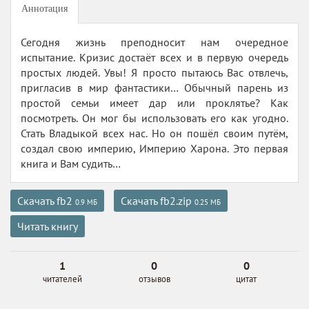
Аннотация
Сегодня жизнь преподносит нам очередное
испытание. Кризис достаёт всех и в первую очередь
простых людей. Увы! Я просто пытаюсь Вас отвлечь,
пригласив в мир фантастики… Обычный парень из
простой семьи имеет дар или проклятье? Как
посмотреть. Он мог бы использовать его как угодно.
Стать Владыкой всех нас. Но он пошёл своим путём,
создал свою империю, Империю Харона. Это первая
книга и Вам судить…
Скачать fb2
Скачать fb2.zip
0.9 МБ
0.25 МБ
Читать книгу
1
0
0
читателей
отзывов
цитат