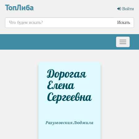
ТопЛиба
Войти
Искать
Меню