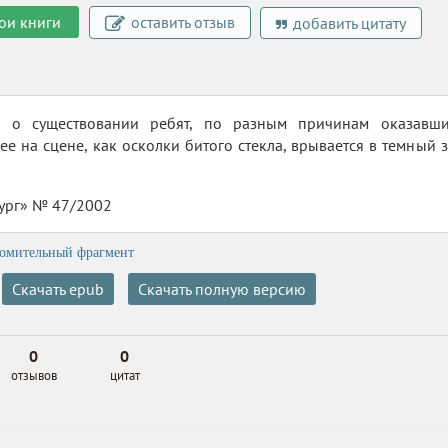
ои книги
оставить отзыв
добавить цитату
я о существовании ребят, по разным причинам оказавши
е на сцене, как осколки битого стекла, врывается в темный з
ург» № 47/2002
омительный фрагмент
Скачать epub
Скачать полную версию
0
0
отзывов
цитат