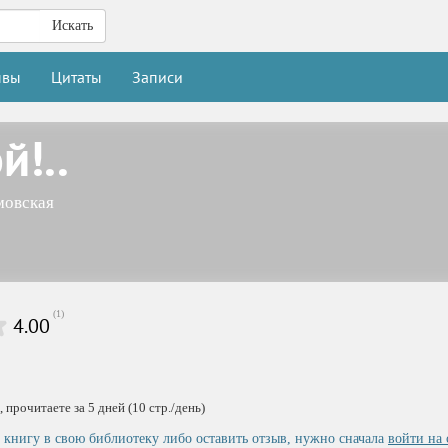
Искать
ывы
Цитаты
Записи
й!..
мовская
(
1
)
4.00
 прочитаете за 5 дней (10 стр./день)
 книгу в свою библиотеку либо оставить отзыв, нужно сначала
войти на 