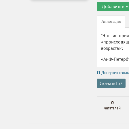
Добавить в м
Аннотация
"Это истори
«происходяще
возраста»".
«АиФ-Петерб
Доступен ознак
Скачать fb2
0
читателей