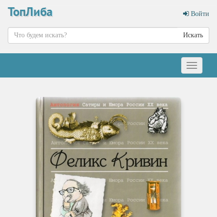
ТопЛиба
Войти
Искать
Меню