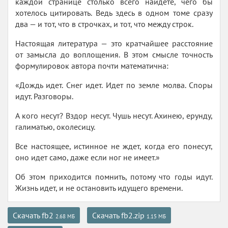
каждой странице столько всего найдете, чего бы
хотелось цитировать. Ведь здесь в одном томе сразу
два — и тот, что в строчках, и тот, что между строк.
Настоящая литература — это кратчайшее расстояние
от замысла до воплощения. В этом смысле точность
формулировок автора почти математична:
«Дождь идет. Снег идет. Идет по земле молва. Споры
идут. Разговоры.
А кого несут? Вздор несут. Чушь несут. Ахинею, ерунду,
галиматью, околесицу.
Все настоящее, истинное не ждет, когда его понесут,
оно идет само, даже если ног не имеет.»
Об этом приходится помнить, потому что годы идут.
Жизнь идет, и не остановить идущего времени.
Скачать fb2
Скачать fb2.zip
2.68 МБ
1.15 МБ