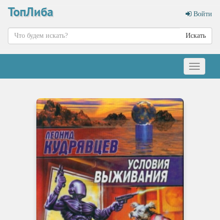
ТопЛиба
Войти
Искать
Меню