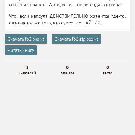
спасения планеты. А что, если — не легенда, а истина?
Что, если капсула ДЕЙСТВИТЁЛЬНО хранится где-то,
ожидая только того, кто сумеет ее НАЙТИ?..
Скачать fb2
Скачать fb2.zip
0.48 МБ
0.22 МБ
Читать книгу
3
0
0
читателей
отзывов
цитат