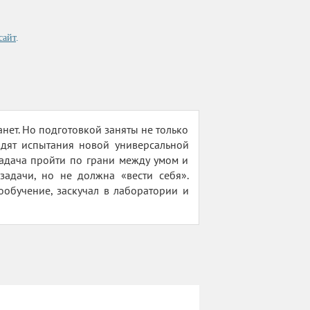
сайт
.
анет. Но подготовкой заняты не только
одят испытания новой универсальной
адача пройти по грани между умом и
адачи, но не должна «вести себя».
обучение, заскучал в лаборатории и