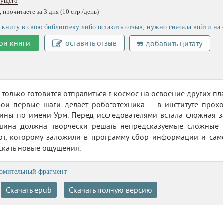
дущего
 прочитаете за 3 дня (10 стр./день)
 книгу в свою библиотеку либо оставить отзыв, нужно сначала
войти на 
ои книги
оставить отзыв
добавить цитату
 только готовится отправиться в космос на освоение других пл
Свои первые шаги делает робототехника — в институте прох
ины по имени Урм. Перед исследователями встала сложная з
шина должна творчески решать непредсказуемые сложные з
от, которому заложили в программу сбор информации и само
скать новые ощущения.
омительный фрагмент
Скачать epub
Скачать полную версию