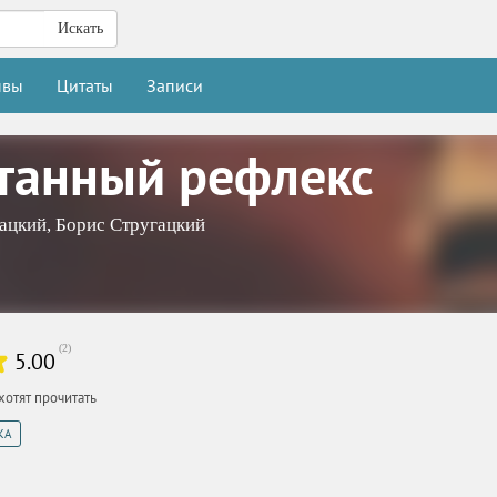
Искать
ывы
Цитаты
Записи
танный рефлекс
ацкий
,
Борис Стругацкий
(
2
)
5.00
хотят прочитать
КА