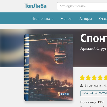
ТопЛиба
Что почитать
Жанры
Авторы
Отз
Спон
Аркадий Струг
5
прочитали и
4
НАУЧНАЯ ФАНТАСТИ
Год выхода:
1958