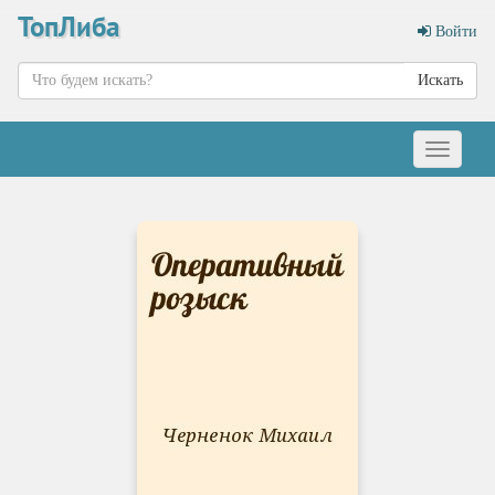
ТопЛиба
Войти
Искать
Меню