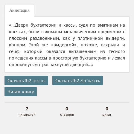
Аннотация
«...Двери бухгалтерии и кассы, судя по вмятинам на
косяках, были взломаны металлическим предметом с
плоским раздвоенным, как у плотничной выдерги,
концом. Этой же «выдергой», похоже, вскрыли и
сейф, который оказался вытащенным из тесного
помещения кассы в просторную бухгалтерию и лежал
опрокинутым с распахнутой дверцей...»
Скачать fb2
Скачать fb2.zip
90.35 КБ
36.33 КБ
Читать книгу
2
0
0
читателей
отзывов
цитат