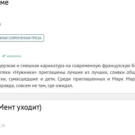
оме
0
ЖНАЯ СОВРЕМЕННАЯ ПРОЗА
)
завершена
дерзкая и смешная карикатура на современную французскую б
отеки «Нужники» приглашены лучшие из лучших, сливки обще
хи, сумасшедшие и дети. Среди приглашенных и Марк Мар
 правда, совсем не там, где ожидал.
Мент уходит)
(
3
)
7