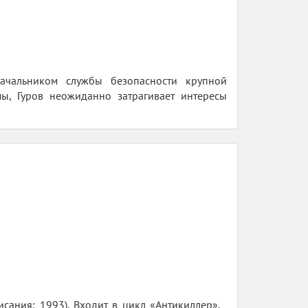
ачальником службы безопасности крупной
мы, Гуров неожиданно затрагивает интересы
исания: 1993). Входит в цикл «Антикиллер».