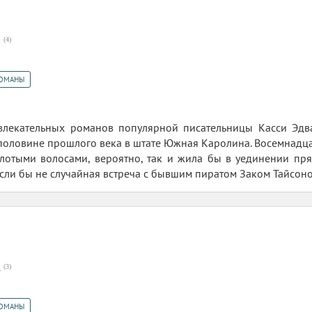
(
4
)
5
РОМАНЫ
влекательных романов популярной писательницы Касси Эдв
половине прошлого века в штате Южная Каролина. Восемнадца
лотыми волосами, вероятно, так и жила бы в уединении пря
сли бы не случайная встреча с бывшим пиратом Заком Тайсоном
(
3
)
7
РОМАНЫ