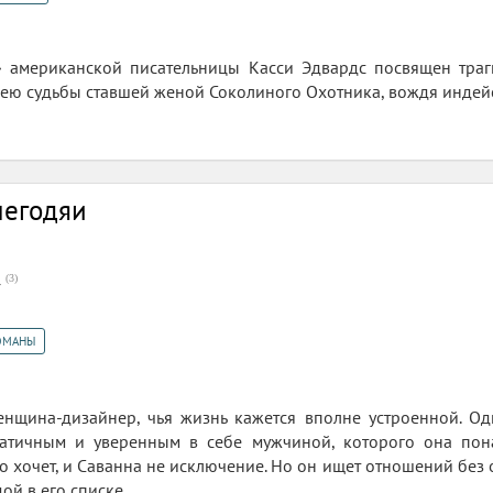
» американской писательницы Касси Эдвардс посвящен тра
ею судьбы ставшей женой Соколиного Охотника, вождя индей
егодяи
(
3
)
7
ОМАНЫ
нщина-дизайнер, чья жизнь кажется вполне устроенной. Одн
тичным и уверенным в себе мужчиной, которого она пона
то хочет, и Саванна не исключение. Но он ищет отношений без о
ой в его списке.