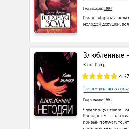
Год выхода:
1994
Роман «Горячая зола
молодой девушки, вол
Влюбленные н
Кэти Такер
4.6
СОВРЕМЕННЫЕ ЛЮБОВНЫЕ Р
Год выхода:
1994
Саванна, успешная же
Брендоном — харизма
привык получать то, ч
стать очередной побед