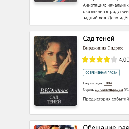
Аннотация: начальни
оказывается родствен
задний ход. Дело идёт
Сад теней
Вирджиния Эндрюс
4.0
СОВРЕМЕННАЯ ПРОЗА
Год выхода:
1994
Серия:
Доллангенджеры
(#1
Предыстория событий 
Обещание рая