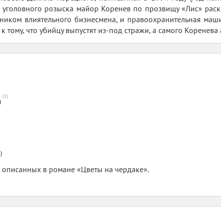
к уголовного розыска майор Коренев по прозвищу «Лис» рас
ником влиятельного бизнесмена, и правоохранительная машин
 к тому, что убийцу выпустят из-под стражи, а самого Коренева 
(
1
)
0
)
описанных в романе «Цветы на чердаке».