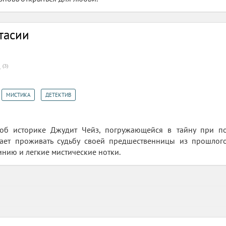
тасии
(
3
)
7
,
,
МИСТИКА
ДЕТЕКТИВ
 об историке Джудит Чейз, погружающейся в тайну при п
нает проживать судьбу своей предшественницы из прошлого
инию и легкие мистические нотки.