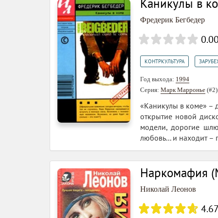
Каникулы в к
Фредерик Бегбедер
0.0
,
КОНТРКУЛЬТУРА
ЗАРУБЕ
Год выхода:
1994
Серия:
Марк Марронье
(#2
«Каникулы в коме» – 
открытие новой диск
модели, дорогие шлю
любовь... и находит –
Наркомафия (
Николай Леонов
4.6