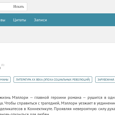
Искать
ывы
Цитаты
Записи
(
1
)
0
,
,
ОМАНЫ
ЛИТЕРАТУРА ХX ВЕКА (ЭПОХА СОЦИАЛЬНЫХ РЕВОЛЮЦИЙ)
ЗАРУБЕЖНАЯ 
 жизнь Мэллори — главной героини романа — рушится в одно
да. Чтобы справиться с трагедией, Мэллори уезжает в уединен
деликатесов в Коннектикуте. Проявляя невероятную силу духа
 вновь открыться для любви.