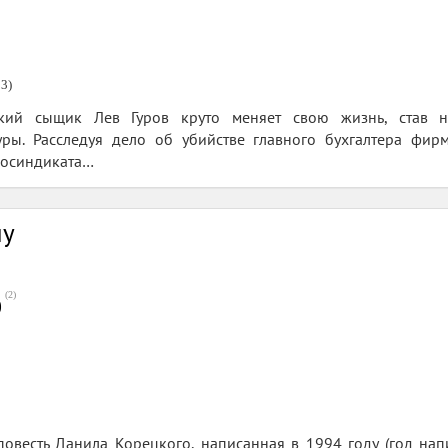
3)
кий сыщик Лев Гуров круто меняет свою жизнь, став н
уры. Расследуя дело об убийстве главного бухгалтера фир
косиндиката…
ну
(
2
)
0
овесть Данила Корецкого, написанная в 1994 году (год нап