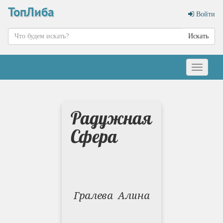
ТопЛиба
Войти
Искать
Меню