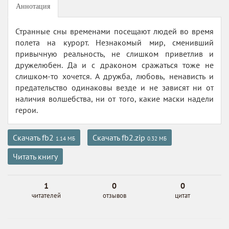
Аннотация
Странные сны временами посещают людей во время
полета на курорт. Незнакомый мир, сменивший
привычную реальность, не слишком приветлив и
дружелюбен. Да и с драконом сражаться тоже не
слишком-то хочется. А дружба, любовь, ненависть и
предательство одинаковы везде и не зависят ни от
наличия волшебства, ни от того, какие маски надели
герои.
Скачать fb2
Скачать fb2.zip
1.14 МБ
0.32 МБ
Читать книгу
1
0
0
читателей
отзывов
цитат