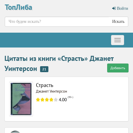
ТопЛиба
Войти
Искать
Меню
Цитаты из книги «Страсть» Джанет
Уинтерсон
Добавить
21
Страсть
Джанет Уинтерсон
(
99+
)
4.00