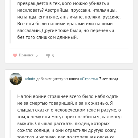
превращается в тех, кого можно убивать и
насиловать? Австрийцы, пруссаки, итальянцы,
испанцы, египтяне, англичане, поляки, русские.
Все они были нашими врагами или нашими
вассалами. Другие тоже были, но перечень и
без того слишком длинный.
Нравится
5
0
admin
добавил цитату из книги
«Страсть»
7 лет назад
На той войне страшнее всего было наблюдать
не за смертью товарищей, а за их жизнью. Я
слышал сказки о человеческом теле и разуме, о
том, к чему они могут приспособиться, как могут
выжить. Слышал рассказы людей, которых
сожгло солнце, и они отрастили другую кожу,
толстую и черную, как подгоревшая овсянка.