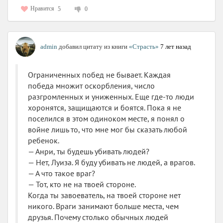
Нравится
5
0
admin
добавил цитату из книги
«Страсть»
7 лет назад
Ограниченных побед не бывает. Каждая
победа множит оскорбления, число
разгромленных и униженных. Еще где-то люди
хоронятся, защищаются и боятся. Пока я не
поселился в этом одиноком месте, я понял о
войне лишь то, что мне мог бы сказать любой
ребенок.
— Анри, ты будешь убивать людей?
— Нет, Луиза. Я буду убивать не людей, а врагов.
— А что такое враг?
— Тот, кто не на твоей стороне.
Когда ты завоеватель, на твоей стороне нет
никого. Враги занимают больше места, чем
друзья. Почему столько обычных людей