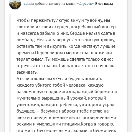
admin
добавил цитату из книги
«Страсть»
6 лет назад
Чтобы пережить ту лютую зиму и ту войну, мы
сложили из своих сердец погребальный костер
и навсегда забыли о них. Сердце нельзя сдать в
ломбард. Нельзя завернуть его в чистую тряпку,
оставить там и выкупить, когда настанут лучшие
времена.Перед лицом смерти страсть к жизни
теряет смысл. Ты можешь сделать только одно:
отречься от страсти. Лишь после этого начнешь
выживать.
А если откажешься?Если будешь помнить
каждого убитого тобой человека, каждую
разломанную надвое жизнь, каждый бережно и
мучительно выращенный урожай, который
уничтожил, каждого ребенка, у которого украл
будущее, — безумие набросит тебе петлю на
шею и поведет в темные леса с оскверненными
реками и умолкшими птицами.Когда я говорю,
что жил с бессердечными людьми, я беру очень