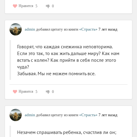
Нравится
5
0
admin
добавил цитату из книги
«Страсть»
7 лет назад
Говорят, что каждая снежинка неповторима.
Если это так, то как жить дальше миру? Как нам
встать с колен? Как прийти в себя после этого
чуда?
Забывая. Мы не можем помнить все.
Нравится
5
0
admin
добавил цитату из книги
«Страсть»
7 лет назад
Незачем спрашивать ребенка, счастлив ли он;