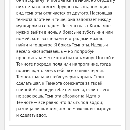
они вскрикнут и погонятся за мной, но сердца у
них не заколотятся. Трудно сказать, чем один
вид темноты отличается от другого. Настоящая
темнота плотнее и тише; она заползает между
мундиром и сердцем. Лезет в глаза. Когда мне
нужно выйти в ночь, я боюсь не зуботычин или
ножей, хотя за стенами и оградами можно
найти и то другое. Я боюсь Темноты. Идешь и
весело насвистываешь — но попробуй
простоять на месте хотя бы пять минут. Постой в
Темноте посреди поля или на тропинке, тогда
поймешь, что здесь тебя всего лишь терпят.
Темнота заставит тебя умерить прыть. Стоит
сделать шаг, и Темнота сомкнется за твоей
спиной. А впереди тебе нет места, если ты его
не завоюешь. Темнота абсолютна. Идти в
Темноте — все равно что плыть под водой;
разница лишь в том, что не можешь вынырнуть
и сделать вдох.