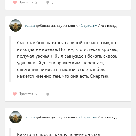
Нравится
5
0
admin
добавил цитату из книги
«Страсть»
7 лет назад
Смерть в бою кажется славной только тому, кто
никогда не воевал. Но тем, кто истекал кровью,
получал увечья и был вынужден бежать сквозь
удушливый дым к вражеским шеренгам,
ощетинившимися штыками, смерть в бою
кажется именно тем, что она есть. Смертью.
Нравится
5
0
admin
добавил цитату из книги
«Страсть»
7 лет назад
Как-то я спросил кюре, почему он стал