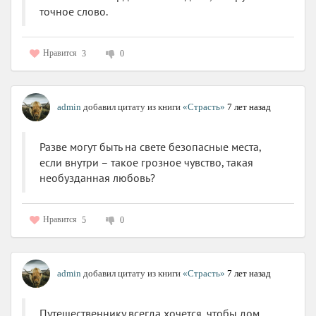
точное слово.
Нравится
3
0
admin
добавил цитату из книги
«Страсть»
7 лет назад
Разве могут быть на свете безопасные места,
если внутри – такое грозное чувство, такая
необузданная любовь?
Нравится
5
0
admin
добавил цитату из книги
«Страсть»
7 лет назад
Путешественнику всегда хочется, чтобы дом