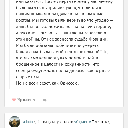
нам казаться. После смерти сердец у нас нечему
было вызывать прилив чувств, что липли к
нашим штыкам и раздували наши влажные
костры. Мы готовы были верить во что угодно —
лишь бы только дожить: Бог на нашей стороне,
а русские — дьяволы. Наши жены зависели от
этой войны. От нее зависела судьба Франции.
Мы были обязаны победить или умереть.
Какая ложь была самой непростительной? То,
что мы сможем вернуться домой и найти
брошенное в целости и сохранности. Что
сердца будут ждать нас за дверью, как верные
старые псы.
Но не всем везет, как Одиссею.
Нравится
5
0
admin
добавил цитату из книги
«Страсть»
7 лет назад