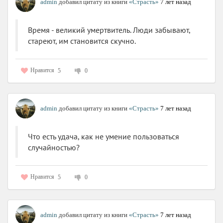
admin
добавил цитату из книги
«Страсть»
7 лет назад
Время - великий умертвитель. Люди забывают,
стареют, им становится скучно.
Нравится
5
0
admin
добавил цитату из книги
«Страсть»
7 лет назад
Что есть удача, как не умение пользоваться
случайностью?
Нравится
5
0
admin
добавил цитату из книги
«Страсть»
7 лет назад