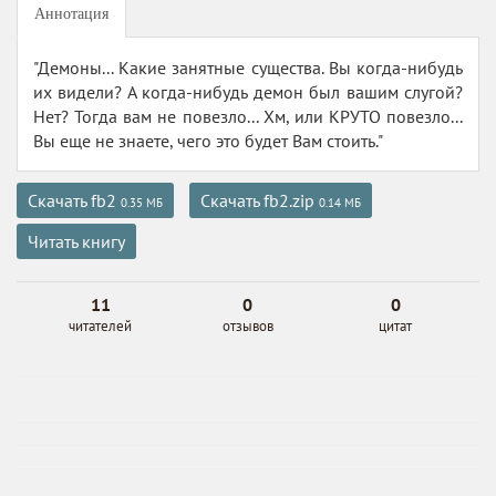
Аннотация
"Демоны... Какие занятные существа. Вы когда-нибудь
их видели? А когда-нибудь демон был вашим слугой?
Нет? Тогда вам не повезло... Хм, или КРУТО повезло...
Вы еще не знаете, чего это будет Вам стоить."
Скачать fb2
Скачать fb2.zip
0.35 МБ
0.14 МБ
Читать книгу
11
0
0
читателей
отзывов
цитат