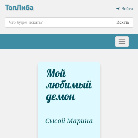
ТопЛиба
Войти
Искать
Меню