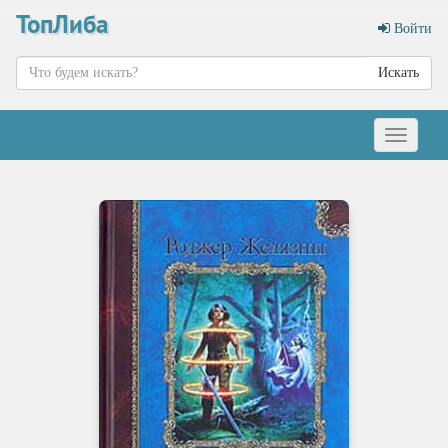
ТопЛиба
Войти
Искать
Меню